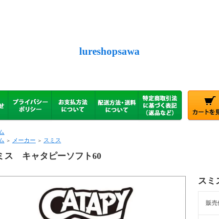
lureshopsawa
ム
ム
メーカー
スミス
＞
＞
ミス キャタピーソフト60
スミ
販売