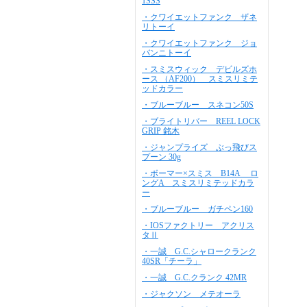
1SSS
・クワイエットファンク ザネ
リトーイ
・クワイエットファンク ジョ
バンニトーイ
・スミスウィック デビルズホ
ース （AF200） スミスリミテ
ッドカラー
・ブルーブルー スネコン50S
・ブライトリバー REEL LOCK
GRIP 銘木
・ジャンプライズ ぶっ飛びス
プーン 30g
・ボーマー×スミス B14A ロ
ングA スミスリミテッドカラ
ー
・ブルーブルー ガチペン160
・IOSファクトリー アクリス
タⅡ
・一誠 G.C.シャロークランク
40SR「チーラ」
・一誠 G.C.クランク 42MR
・ジャクソン メテオーラ