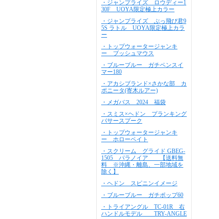
・ジャンプライズ ロウディー1
30F UOYA限定極上カラー
・ジャンプライズ ぶっ飛び君9
5S ラトル UOYA限定極上カラ
ー
・トップウォータージャンキ
ー ブッシュマウス
・ブルーブルー ガチペンスイ
マー180
・アカシブランド×さかな部 カ
ポニータ(寄木ルアー)
・メガバス 2024 福袋
・スミス×ヘドン プランキング
バサースプーク
・トップウォータージャンキ
ー ホローペイト
・スクリーム グライド GBEG-
1505 パラノイア 【送料無
料 ※沖縄・離島、一部地域を
除く】
・ヘドン スピニンイメージ
・ブルーブルー ガチポップ60
・トライアングル TC-01R 右
ハンドルモデル TRY-ANGLE