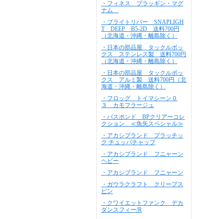
・フィネス プラッギン・マグ
ナム
・ブライトリバー SNAPLIGH
T DEEP B5-2D 送料700円
（北海道・沖縄・離島除く）
・日本の部品屋 タックルボッ
クス ステンレス製 送料700円
（北海道・沖縄・離島除く）
・日本の部品屋 タックルボッ
クス アルミ製 送料700円（北
海道・沖縄・離島除く）
・フロッグ トイマシーン０
３ カモフラージュ
・バスポンド BPクリアーコレ
クション ≪魚矢スペシャル≫
・アカシブランド プラッチッ
ク チュッパチャップ
・アカシブランド フニャーン
ヘビー
・アカシブランド フニャーン
・ガウラクラフト クリープス
ピン
・クワイエットファンク デカ
ダンスフィー/R