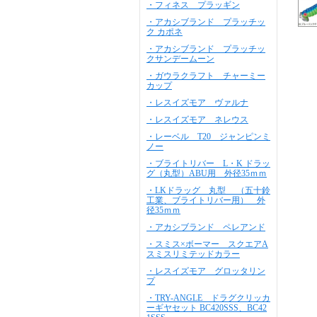
・フィネス プラッギン
・アカシブランド プラッチッ
ク カポネ
・アカシブランド プラッチッ
クサンデームーン
・ガウラクラフト チャーミー
カップ
・レスイズモア ヴァルナ
・レスイズモア ネレウス
・レーベル T20 ジャンピンミ
ノー
・ブライトリバー L・K ドラッ
グ（丸型）ABU用 外径35ｍｍ
・LKドラッグ 丸型 （五十鈴
工業、ブライトリバー用） 外
径35ｍｍ
・アカシブランド ペレアンド
・スミス×ボーマー スクエアA
スミスリミテッドカラー
・レスイズモア グロッタリン
プ
・TRY-ANGLE ドラグクリッカ
ーギヤセット BC420SSS、BC42