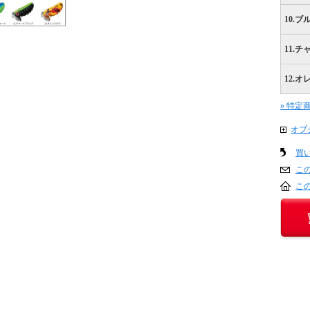
10.
11.
12.
» 特定
オプ
買
こ
こ