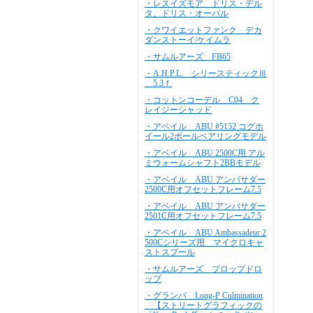
・レスイズモア ドリス・デル
タ、ドリス・オーバル
・クワイエットファンク デカ
ダンストーイ/ケイムラ
・サムルアーズ FB65
・A.H.P.L. シリースティックⅢ
5.3ｆ
・コットンコーデル C04 ク
レイジーシャッド
・アベイル ABU #5152 コグホ
イール2ボールベアリングモデル
・アベイル ABU 2500C用 アル
ミウォームシャフト2BBモデル
・アベイル ABU アンバサダー
2500C用オフセットフレーム7.5
・アベイル ABU アンバサダー
2501C用オフセットフレーム7.5
・アベイル ABU Ambassadeur 2
500Cシリーズ用 マイクロキャ
ストスプール
・サムルアーズ プロップドロ
ップ
・グランパ Long-P Culmination
【ストリートグラフィックの