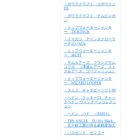
・ガウラクラフト コボウクン
DS
・ガウラクラフト ケムピンポ
ン
・トップウォータージャンキ
ー TICKTACK
・イマカツ アベンタクローラ
ーチビバゼル
・トップウォータージャンキ
ー ＭUFF
・サムルアーズ フランクサム
コラボ （津波ルアーズ、スト
クルアーズ、ゴーフィッシュ）
・トップウォータージャンキ
ー WIZARD LOOPER
・スミス キャタピーソフト60
・ヘドン ラッキー13 チャッ
クヘドン ヴィンテージコレクシ
ョン
・ヘドン バド （X9411）
・TRY-ANGLE TU-01v Black
五十鈴工業が誇る超精度加工
・バスポンド ゼンゴー