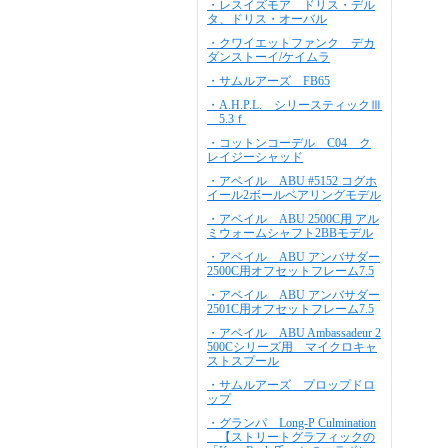
・レスイズモア ドリス・デル
タ、ドリス・オーバル
・クワイエットファンク デカ
ダンストーイ/ケイムラ
・サムルアーズ FB65
・A.H.P.L. シリースティックⅢ
5.3ｆ
・コットンコーデル C04 ク
レイジーシャッド
・アベイル ABU #5152 コグホ
イール2ボールベアリングモデル
・アベイル ABU 2500C用 アル
ミウォームシャフト2BBモデル
・アベイル ABU アンバサダー
2500C用オフセットフレーム7.5
・アベイル ABU アンバサダー
2501C用オフセットフレーム7.5
・アベイル ABU Ambassadeur 2
500Cシリーズ用 マイクロキャ
ストスプール
・サムルアーズ プロップドロ
ップ
・グランパ Long-P Culmination
【ストリートグラフィックの