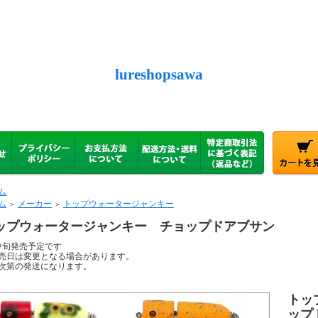
lureshopsawa
ム
ム
メーカー
トップウォータージャンキー
＞
＞
ップウォータージャンキー チョップドアブサン
中旬発売予定です
売日は変更となる場合があります。
次第の発送になります。
トッ
ップ