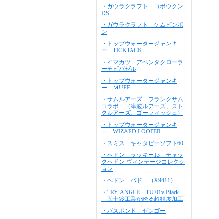
・ガウラクラフト コボウクン
DS
・ガウラクラフト ケムピンポ
ン
・トップウォータージャンキ
ー TICKTACK
・イマカツ アベンタクローラ
ーチビバゼル
・トップウォータージャンキ
ー ＭUFF
・サムルアーズ フランクサム
コラボ （津波ルアーズ、スト
クルアーズ、ゴーフィッシュ）
・トップウォータージャンキ
ー WIZARD LOOPER
・スミス キャタピーソフト60
・ヘドン ラッキー13 チャッ
クヘドン ヴィンテージコレクシ
ョン
・ヘドン バド （X9411）
・TRY-ANGLE TU-01v Black
五十鈴工業が誇る超精度加工
・バスポンド ゼンゴー