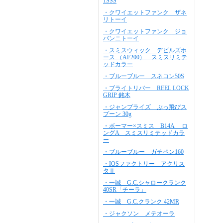
1SSS
・クワイエットファンク ザネ
リトーイ
・クワイエットファンク ジョ
バンニトーイ
・スミスウィック デビルズホ
ース （AF200） スミスリミテ
ッドカラー
・ブルーブルー スネコン50S
・ブライトリバー REEL LOCK
GRIP 銘木
・ジャンプライズ ぶっ飛びス
プーン 30g
・ボーマー×スミス B14A ロ
ングA スミスリミテッドカラ
ー
・ブルーブルー ガチペン160
・IOSファクトリー アクリス
タⅡ
・一誠 G.C.シャロークランク
40SR「チーラ」
・一誠 G.C.クランク 42MR
・ジャクソン メテオーラ