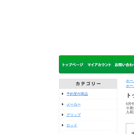
ホー
ホー
予約受付商品
ト
6月
メーカー
※発
入荷
グリップ
ロッド