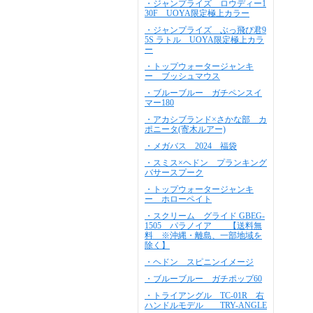
・ジャンプライズ ロウディー1
30F UOYA限定極上カラー
・ジャンプライズ ぶっ飛び君9
5S ラトル UOYA限定極上カラ
ー
・トップウォータージャンキ
ー ブッシュマウス
・ブルーブルー ガチペンスイ
マー180
・アカシブランド×さかな部 カ
ポニータ(寄木ルアー)
・メガバス 2024 福袋
・スミス×ヘドン プランキング
バサースプーク
・トップウォータージャンキ
ー ホローペイト
・スクリーム グライド GBEG-
1505 パラノイア 【送料無
料 ※沖縄・離島、一部地域を
除く】
・ヘドン スピニンイメージ
・ブルーブルー ガチポップ60
・トライアングル TC-01R 右
ハンドルモデル TRY-ANGLE