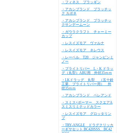
・フィネス プラッギン
・アカシブランド プラッチッ
ク カポネ
・アカシブランド プラッチッ
クサンデームーン
・ガウラクラフト チャーミー
カップ
・レスイズモア ヴァルナ
・レスイズモア ネレウス
・レーベル T20 ジャンピンミ
ノー
・ブライトリバー L・K ドラッ
グ（丸型）ABU用 外径35ｍｍ
・LKドラッグ 丸型 （五十鈴
工業、ブライトリバー用） 外
径35ｍｍ
・アカシブランド ペレアンド
・スミス×ボーマー スクエアA
スミスリミテッドカラー
・レスイズモア グロッタリン
プ
・TRY-ANGLE ドラグクリッカ
ーギヤセット BC420SSS、BC42