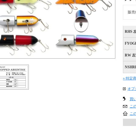
販売
RHS 
FYOG
RW 
NSHR
» 特定
オプ
買
こ
こ