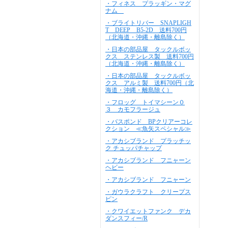
・フィネス プラッギン・マグ
ナム
・ブライトリバー SNAPLIGH
T DEEP B5-2D 送料700円
（北海道・沖縄・離島除く）
・日本の部品屋 タックルボッ
クス ステンレス製 送料700円
（北海道・沖縄・離島除く）
・日本の部品屋 タックルボッ
クス アルミ製 送料700円（北
海道・沖縄・離島除く）
・フロッグ トイマシーン０
３ カモフラージュ
・バスポンド BPクリアーコレ
クション ≪魚矢スペシャル≫
・アカシブランド プラッチッ
ク チュッパチャップ
・アカシブランド フニャーン
ヘビー
・アカシブランド フニャーン
・ガウラクラフト クリープス
ピン
・クワイエットファンク デカ
ダンスフィー/R