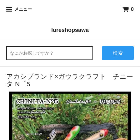
0
メニュー
lureshopsawa
検索
アカシブランド×ガウラクラフト チニー
タ N゜5