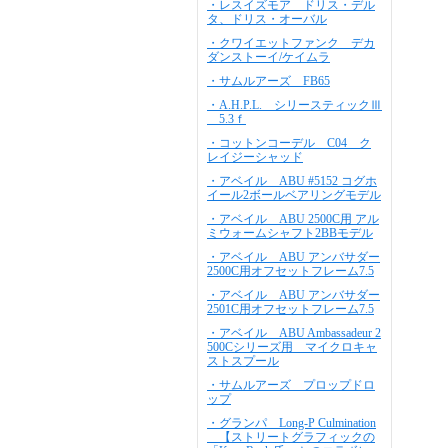
・レスイズモア ドリス・デル
タ、ドリス・オーバル
・クワイエットファンク デカ
ダンストーイ/ケイムラ
・サムルアーズ FB65
・A.H.P.L. シリースティックⅢ
5.3ｆ
・コットンコーデル C04 ク
レイジーシャッド
・アベイル ABU #5152 コグホ
イール2ボールベアリングモデル
・アベイル ABU 2500C用 アル
ミウォームシャフト2BBモデル
・アベイル ABU アンバサダー
2500C用オフセットフレーム7.5
・アベイル ABU アンバサダー
2501C用オフセットフレーム7.5
・アベイル ABU Ambassadeur 2
500Cシリーズ用 マイクロキャ
ストスプール
・サムルアーズ プロップドロ
ップ
・グランパ Long-P Culmination
【ストリートグラフィックの