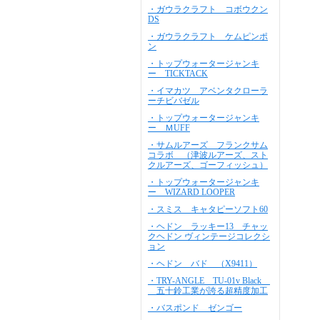
・ガウラクラフト コボウクン
DS
・ガウラクラフト ケムピンポ
ン
・トップウォータージャンキ
ー TICKTACK
・イマカツ アベンタクローラ
ーチビバゼル
・トップウォータージャンキ
ー ＭUFF
・サムルアーズ フランクサム
コラボ （津波ルアーズ、スト
クルアーズ、ゴーフィッシュ）
・トップウォータージャンキ
ー WIZARD LOOPER
・スミス キャタピーソフト60
・ヘドン ラッキー13 チャッ
クヘドン ヴィンテージコレクシ
ョン
・ヘドン バド （X9411）
・TRY-ANGLE TU-01v Black
五十鈴工業が誇る超精度加工
・バスポンド ゼンゴー