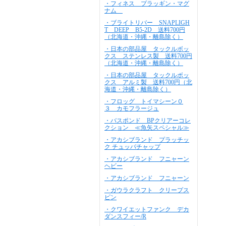
・フィネス プラッギン・マグ
ナム
・ブライトリバー SNAPLIGH
T DEEP B5-2D 送料700円
（北海道・沖縄・離島除く）
・日本の部品屋 タックルボッ
クス ステンレス製 送料700円
（北海道・沖縄・離島除く）
・日本の部品屋 タックルボッ
クス アルミ製 送料700円（北
海道・沖縄・離島除く）
・フロッグ トイマシーン０
３ カモフラージュ
・バスポンド BPクリアーコレ
クション ≪魚矢スペシャル≫
・アカシブランド プラッチッ
ク チュッパチャップ
・アカシブランド フニャーン
ヘビー
・アカシブランド フニャーン
・ガウラクラフト クリープス
ピン
・クワイエットファンク デカ
ダンスフィー/R