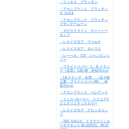
・フィネス プラッギン
・アカシブランド プラッチッ
ク カポネ
・アカシブランド プラッチッ
クサンデームーン
・ガウラクラフト チャーミー
カップ
・レスイズモア ヴァルナ
・レスイズモア ネレウス
・レーベル T20 ジャンピンミ
ノー
・ブライトリバー L・K ドラッ
グ（丸型）ABU用 外径35ｍｍ
・LKドラッグ 丸型 （五十鈴
工業、ブライトリバー用） 外
径35ｍｍ
・アカシブランド ペレアンド
・スミス×ボーマー スクエアA
スミスリミテッドカラー
・レスイズモア グロッタリン
プ
・TRY-ANGLE ドラグクリッカ
ーギヤセット BC420SSS、BC42