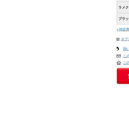
ラメク
ブラッ
» 特定
オプ
買
こ
こ