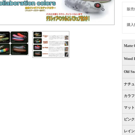
販売
購入
Matte 
Wood P
Old Sn
ナチュ
カラフ
マット
ピンク
レイン