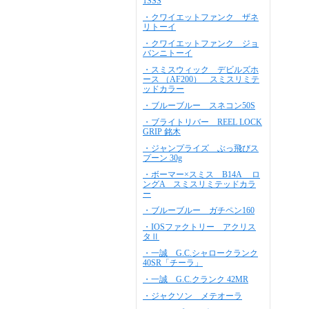
1SSS
・クワイエットファンク ザネ
リトーイ
・クワイエットファンク ジョ
バンニトーイ
・スミスウィック デビルズホ
ース （AF200） スミスリミテ
ッドカラー
・ブルーブルー スネコン50S
・ブライトリバー REEL LOCK
GRIP 銘木
・ジャンプライズ ぶっ飛びス
プーン 30g
・ボーマー×スミス B14A ロ
ングA スミスリミテッドカラ
ー
・ブルーブルー ガチペン160
・IOSファクトリー アクリス
タⅡ
・一誠 G.C.シャロークランク
40SR「チーラ」
・一誠 G.C.クランク 42MR
・ジャクソン メテオーラ