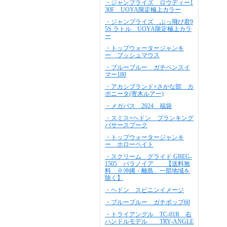
・ジャンプライズ ロウディー1
30F UOYA限定極上カラー
・ジャンプライズ ぶっ飛び君9
5S ラトル UOYA限定極上カラ
ー
・トップウォータージャンキ
ー ブッシュマウス
・ブルーブルー ガチペンスイ
マー180
・アカシブランド×さかな部 カ
ポニータ(寄木ルアー)
・メガバス 2024 福袋
・スミス×ヘドン プランキング
バサースプーク
・トップウォータージャンキ
ー ホローペイト
・スクリーム グライド GBEG-
1505 パラノイア 【送料無
料 ※沖縄・離島、一部地域を
除く】
・ヘドン スピニンイメージ
・ブルーブルー ガチポップ60
・トライアングル TC-01R 右
ハンドルモデル TRY-ANGLE