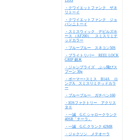
1SSS
・クワイエットファンク ザネ
リトーイ
・クワイエットファンク ジョ
バンニトーイ
・スミスウィック デビルズホ
ース （AF200） スミスリミテ
ッドカラー
・ブルーブルー スネコン50S
・ブライトリバー REEL LOCK
GRIP 銘木
・ジャンプライズ ぶっ飛びス
プーン 30g
・ボーマー×スミス B14A ロ
ングA スミスリミテッドカラ
ー
・ブルーブルー ガチペン160
・IOSファクトリー アクリス
タⅡ
・一誠 G.C.シャロークランク
40SR「チーラ」
・一誠 G.C.クランク 42MR
・ジャクソン メテオーラ