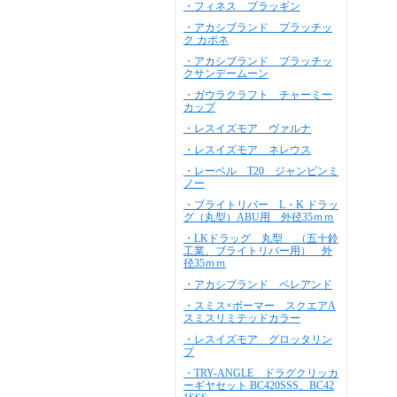
・フィネス プラッギン
・アカシブランド プラッチッ
ク カポネ
・アカシブランド プラッチッ
クサンデームーン
・ガウラクラフト チャーミー
カップ
・レスイズモア ヴァルナ
・レスイズモア ネレウス
・レーベル T20 ジャンピンミ
ノー
・ブライトリバー L・K ドラッ
グ（丸型）ABU用 外径35ｍｍ
・LKドラッグ 丸型 （五十鈴
工業、ブライトリバー用） 外
径35ｍｍ
・アカシブランド ペレアンド
・スミス×ボーマー スクエアA
スミスリミテッドカラー
・レスイズモア グロッタリン
プ
・TRY-ANGLE ドラグクリッカ
ーギヤセット BC420SSS、BC42