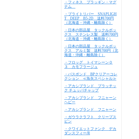
・フィネス プラッギン・マグ
ナム
・ブライトリバー SNAPLIGH
T DEEP B5-2D 送料700円
（北海道・沖縄・離島除く）
・日本の部品屋 タックルボッ
クス ステンレス製 送料700円
（北海道・沖縄・離島除く）
・日本の部品屋 タックルボッ
クス アルミ製 送料700円（北
海道・沖縄・離島除く）
・フロッグ トイマシーン０
３ カモフラージュ
・バスポンド BPクリアーコレ
クション ≪魚矢スペシャル≫
・アカシブランド プラッチッ
ク チュッパチャップ
・アカシブランド フニャーン
ヘビー
・アカシブランド フニャーン
・ガウラクラフト クリープス
ピン
・クワイエットファンク デカ
ダンスフィー/R