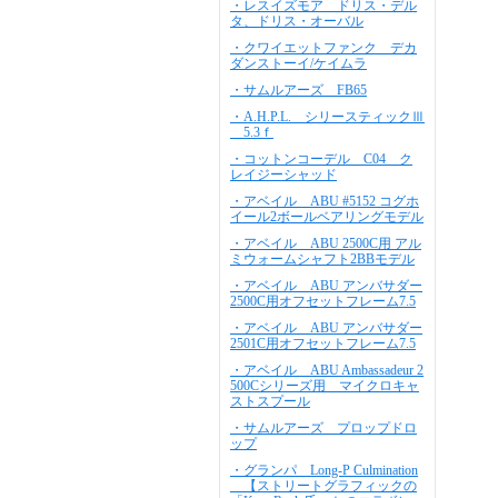
・レスイズモア ドリス・デル
タ、ドリス・オーバル
・クワイエットファンク デカ
ダンストーイ/ケイムラ
・サムルアーズ FB65
・A.H.P.L. シリースティックⅢ
5.3ｆ
・コットンコーデル C04 ク
レイジーシャッド
・アベイル ABU #5152 コグホ
イール2ボールベアリングモデル
・アベイル ABU 2500C用 アル
ミウォームシャフト2BBモデル
・アベイル ABU アンバサダー
2500C用オフセットフレーム7.5
・アベイル ABU アンバサダー
2501C用オフセットフレーム7.5
・アベイル ABU Ambassadeur 2
500Cシリーズ用 マイクロキャ
ストスプール
・サムルアーズ プロップドロ
ップ
・グランパ Long-P Culmination
【ストリートグラフィックの