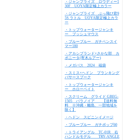
・ジャンプライズ ロウディー1
30F UOYA限定極上カラー
・ジャンプライズ ぶっ飛び君9
5S ラトル UOYA限定極上カラ
ー
・トップウォータージャンキ
ー ブッシュマウス
・ブルーブルー ガチペンスイ
マー180
・アカシブランド×さかな部 カ
ポニータ(寄木ルアー)
・メガバス 2024 福袋
・スミス×ヘドン プランキング
バサースプーク
・トップウォータージャンキ
ー ホローペイト
・スクリーム グライド GBEG-
1505 パラノイア 【送料無
料 ※沖縄・離島、一部地域を
除く】
・ヘドン スピニンイメージ
・ブルーブルー ガチポップ60
・トライアングル TC-01R 右
ハンドルモデル TRY-ANGLE