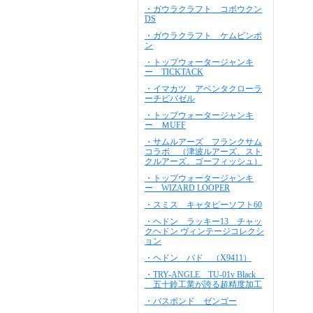
・ガウラクラフト コボウクン
DS
・ガウラクラフト ケムピンポ
ン
・トップウォータージャンキ
ー TICKTACK
・イマカツ アベンタクローラ
ーチビバゼル
・トップウォータージャンキ
ー ＭUFF
・サムルアーズ フランクサム
コラボ （津波ルアーズ、スト
クルアーズ、ゴーフィッシュ）
・トップウォータージャンキ
ー WIZARD LOOPER
・スミス キャタピーソフト60
・ヘドン ラッキー13 チャッ
クヘドン ヴィンテージコレクシ
ョン
・ヘドン バド （X9411）
・TRY-ANGLE TU-01v Black
五十鈴工業が誇る超精度加工
・バスポンド ゼンゴー