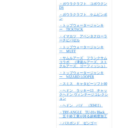
・ガウラクラフト コボウクン
DS
・ガウラクラフト ケムピンポ
ン
・トップウォータージャンキ
ー TICKTACK
・イマカツ アベンタクローラ
ーチビバゼル
・トップウォータージャンキ
ー ＭUFF
・サムルアーズ フランクサム
コラボ （津波ルアーズ、スト
クルアーズ、ゴーフィッシュ）
・トップウォータージャンキ
ー WIZARD LOOPER
・スミス キャタピーソフト60
・ヘドン ラッキー13 チャッ
クヘドン ヴィンテージコレクシ
ョン
・ヘドン バド （X9411）
・TRY-ANGLE TU-01v Black
五十鈴工業が誇る超精度加工
・バスポンド ゼンゴー