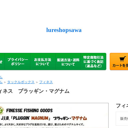
lureshopsawa
ム
ム
タックルボックス
フィネス
＞
＞
ィネス プラッギン・マグナム
フィ
販売