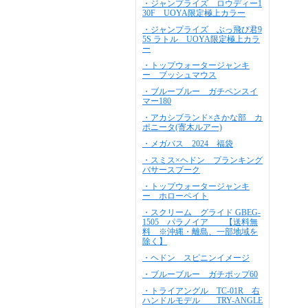
・ジャンプライズ ロウディー1
30F UOYA限定極上カラー
・ジャンプライズ ぶっ飛び君9
5S ラトル UOYA限定極上カラ
ー
・トップウォータージャンキ
ー ブッシュマウス
・ブルーブルー ガチペンスイ
マー180
・アカシブランド×さかな部 カ
ポニータ(寄木ルアー)
・メガバス 2024 福袋
・スミス×ヘドン プランキング
バサースプーク
・トップウォータージャンキ
ー ホローペイト
・スクリーム グライド GBEG-
1505 パラノイア 【送料無
料 ※沖縄・離島、一部地域を
除く】
・ヘドン スピニンイメージ
・ブルーブルー ガチポップ60
・トライアングル TC-01R 右
ハンドルモデル TRY-ANGLE