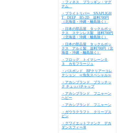
・フィネス プラッギン・マグ
ナム
・ブライトリバー SNAPLIGH
T DEEP B5-2D 送料700円
（北海道・沖縄・離島除く）
・日本の部品屋 タックルボッ
クス ステンレス製 送料700円
（北海道・沖縄・離島除く）
・日本の部品屋 タックルボッ
クス アルミ製 送料700円（北
海道・沖縄・離島除く）
・フロッグ トイマシーン０
３ カモフラージュ
・バスポンド BPクリアーコレ
クション ≪魚矢スペシャル≫
・アカシブランド プラッチッ
ク チュッパチャップ
・アカシブランド フニャーン
ヘビー
・アカシブランド フニャーン
・ガウラクラフト クリープス
ピン
・クワイエットファンク デカ
ダンスフィー/R