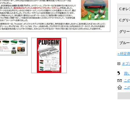
Cオレ
Cグリ
グリー
ブルー
» 特定
オプ
買
こ
こ