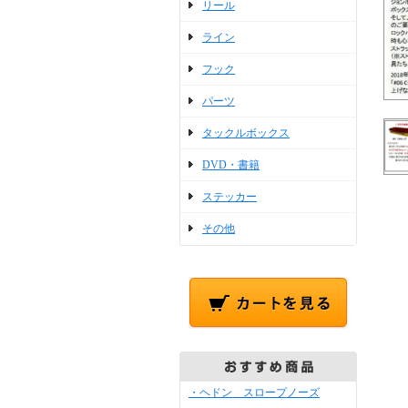
リール
ライン
フック
パーツ
タックルボックス
DVD・書籍
ステッカー
その他
・ヘドン スロープノーズ