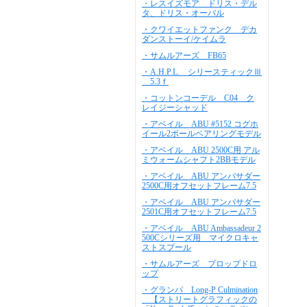
・レスイズモア ドリス・デル
タ、ドリス・オーバル
・クワイエットファンク デカ
ダンストーイ/ケイムラ
・サムルアーズ FB65
・A.H.P.L. シリースティックⅢ
5.3ｆ
・コットンコーデル C04 ク
レイジーシャッド
・アベイル ABU #5152 コグホ
イール2ボールベアリングモデル
・アベイル ABU 2500C用 アル
ミウォームシャフト2BBモデル
・アベイル ABU アンバサダー
2500C用オフセットフレーム7.5
・アベイル ABU アンバサダー
2501C用オフセットフレーム7.5
・アベイル ABU Ambassadeur 2
500Cシリーズ用 マイクロキャ
ストスプール
・サムルアーズ プロップドロ
ップ
・グランパ Long-P Culmination
【ストリートグラフィックの