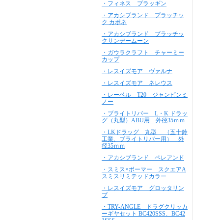
・フィネス プラッギン
・アカシブランド プラッチッ
ク カポネ
・アカシブランド プラッチッ
クサンデームーン
・ガウラクラフト チャーミー
カップ
・レスイズモア ヴァルナ
・レスイズモア ネレウス
・レーベル T20 ジャンピンミ
ノー
・ブライトリバー L・K ドラッ
グ（丸型）ABU用 外径35ｍｍ
・LKドラッグ 丸型 （五十鈴
工業、ブライトリバー用） 外
径35ｍｍ
・アカシブランド ペレアンド
・スミス×ボーマー スクエアA
スミスリミテッドカラー
・レスイズモア グロッタリン
プ
・TRY-ANGLE ドラグクリッカ
ーギヤセット BC420SSS、BC42