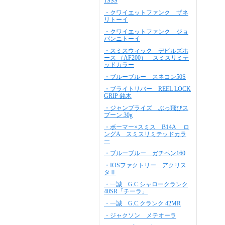
1SSS
・クワイエットファンク ザネ
リトーイ
・クワイエットファンク ジョ
バンニトーイ
・スミスウィック デビルズホ
ース （AF200） スミスリミテ
ッドカラー
・ブルーブルー スネコン50S
・ブライトリバー REEL LOCK
GRIP 銘木
・ジャンプライズ ぶっ飛びス
プーン 30g
・ボーマー×スミス B14A ロ
ングA スミスリミテッドカラ
ー
・ブルーブルー ガチペン160
・IOSファクトリー アクリス
タⅡ
・一誠 G.C.シャロークランク
40SR「チーラ」
・一誠 G.C.クランク 42MR
・ジャクソン メテオーラ