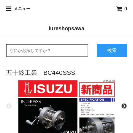
0
メニュー
lureshopsawa
検索
五十鈴工業 BC440SSS