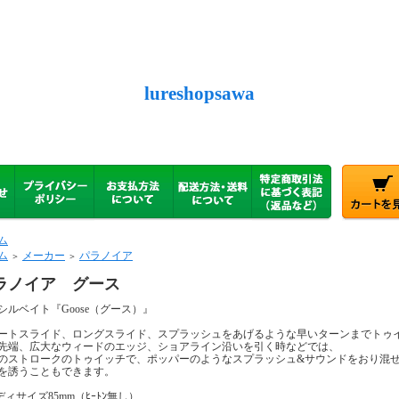
lureshopsawa
ム
ム
メーカー
パラノイア
＞
＞
ラノイア グース
シルベイト『Goose（グース）』
ートスライド、ロングスライド、スプラッシュをあげるような早いターンまでトゥ
先端、広大なウィードのエッジ、ショアライン沿いを引く時などでは、
のストロークのトゥイッチで、ポッパーのようなスプラッシュ&サウンドをおり混
を誘うこともできます。
ボディサイズ85mm（ﾋｰﾄﾝ無し）