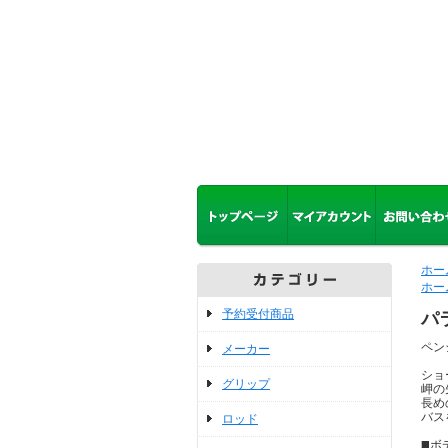
ホー
ホー
予約受付商品
パ
ペン
メーカー
ショ
グリップ
岬の
長め
バス
ロッド
◼️