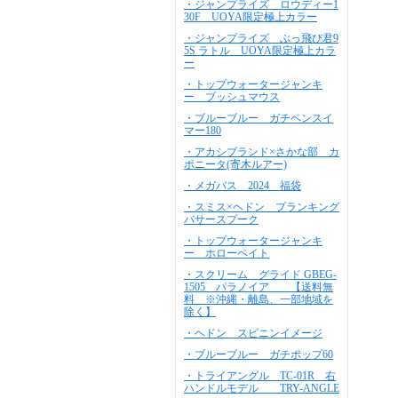
・ジャンプライズ ロウディー1
30F UOYA限定極上カラー
・ジャンプライズ ぶっ飛び君9
5S ラトル UOYA限定極上カラ
ー
・トップウォータージャンキ
ー ブッシュマウス
・ブルーブルー ガチペンスイ
マー180
・アカシブランド×さかな部 カ
ポニータ(寄木ルアー)
・メガバス 2024 福袋
・スミス×ヘドン プランキング
バサースプーク
・トップウォータージャンキ
ー ホローペイト
・スクリーム グライド GBEG-
1505 パラノイア 【送料無
料 ※沖縄・離島、一部地域を
除く】
・ヘドン スピニンイメージ
・ブルーブルー ガチポップ60
・トライアングル TC-01R 右
ハンドルモデル TRY-ANGLE