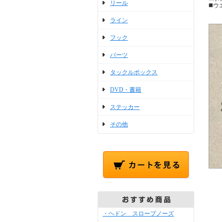
リール
◼️ウ
ライン
フック
パーツ
タックルボックス
DVD・書籍
ステッカー
その他
・ヘドン スロープノーズ