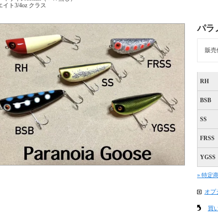
エイト3/4oz クラス
パラ
販売
RH
BSB
SS
FRSS
YGSS
» 特定
オプ
買