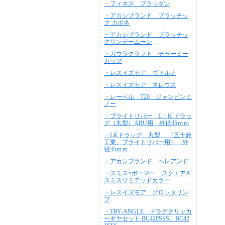
・フィネス プラッギン
・アカシブランド プラッチッ
ク カポネ
・アカシブランド プラッチッ
クサンデームーン
・ガウラクラフト チャーミー
カップ
・レスイズモア ヴァルナ
・レスイズモア ネレウス
・レーベル T20 ジャンピンミ
ノー
・ブライトリバー L・K ドラッ
グ（丸型）ABU用 外径35ｍｍ
・LKドラッグ 丸型 （五十鈴
工業、ブライトリバー用） 外
径35ｍｍ
・アカシブランド ペレアンド
・スミス×ボーマー スクエアA
スミスリミテッドカラー
・レスイズモア グロッタリン
プ
・TRY-ANGLE ドラグクリッカ
ーギヤセット BC420SSS、BC42