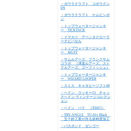
・ガウラクラフト コボウクン
DS
・ガウラクラフト ケムピンポ
ン
・トップウォータージャンキ
ー TICKTACK
・イマカツ アベンタクローラ
ーチビバゼル
・トップウォータージャンキ
ー ＭUFF
・サムルアーズ フランクサム
コラボ （津波ルアーズ、スト
クルアーズ、ゴーフィッシュ）
・トップウォータージャンキ
ー WIZARD LOOPER
・スミス キャタピーソフト60
・ヘドン ラッキー13 チャッ
クヘドン ヴィンテージコレクシ
ョン
・ヘドン バド （X9411）
・TRY-ANGLE TU-01v Black
五十鈴工業が誇る超精度加工
・バスポンド ゼンゴー