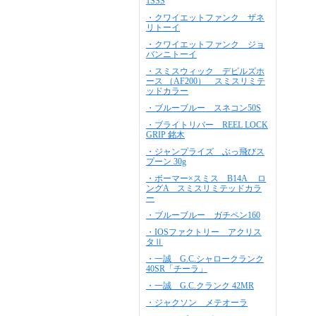
1SSS
・クワイエットファンク ザネ
リトーイ
・クワイエットファンク ジョ
バンニトーイ
・スミスウィック デビルズホ
ース （AF200） スミスリミテ
ッドカラー
・ブルーブルー スネコン50S
・ブライトリバー REEL LOCK
GRIP 銘木
・ジャンプライズ ぶっ飛びス
プーン 30g
・ボーマー×スミス B14A ロ
ングA スミスリミテッドカラ
ー
・ブルーブルー ガチペン160
・IOSファクトリー アクリス
タⅡ
・一誠 G.C.シャロークランク
40SR「チーラ」
・一誠 G.C.クランク 42MR
・ジャクソン メテオーラ