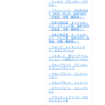
・フィネス プラッギン・マグ
ナム
・ブライトリバー SNAPLIGH
T DEEP B5-2D 送料700円
（北海道・沖縄・離島除く）
・日本の部品屋 タックルボッ
クス ステンレス製 送料700円
（北海道・沖縄・離島除く）
・日本の部品屋 タックルボッ
クス アルミ製 送料700円（北
海道・沖縄・離島除く）
・フロッグ トイマシーン０
３ カモフラージュ
・バスポンド BPクリアーコレ
クション ≪魚矢スペシャル≫
・アカシブランド プラッチッ
ク チュッパチャップ
・アカシブランド フニャーン
ヘビー
・アカシブランド フニャーン
・ガウラクラフト クリープス
ピン
・クワイエットファンク デカ
ダンスフィー/R