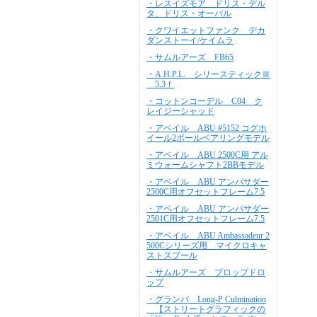
・レスイズモア ドリス・デル
タ、ドリス・オーバル
・クワイエットファンク デカ
ダンストーイ/ケイムラ
・サムルアーズ FB65
・A.H.P.L. シリースティックⅢ
5.3ｆ
・コットンコーデル C04 ク
レイジーシャッド
・アベイル ABU #5152 コグホ
イール2ボールベアリングモデル
・アベイル ABU 2500C用 アル
ミウォームシャフト2BBモデル
・アベイル ABU アンバサダー
2500C用オフセットフレーム7.5
・アベイル ABU アンバサダー
2501C用オフセットフレーム7.5
・アベイル ABU Ambassadeur 2
500Cシリーズ用 マイクロキャ
ストスプール
・サムルアーズ プロップドロ
ップ
・グランパ Long-P Culmination
【ストリートグラフィックの