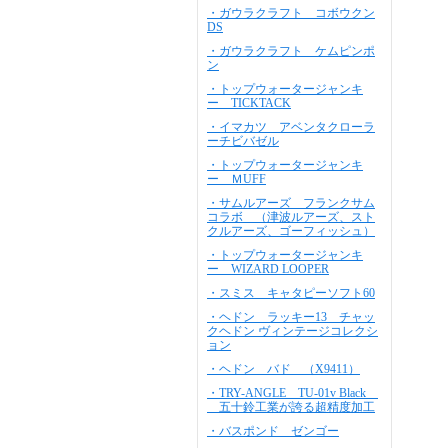
・ガウラクラフト コボウクン
DS
・ガウラクラフト ケムピンポ
ン
・トップウォータージャンキ
ー TICKTACK
・イマカツ アベンタクローラ
ーチビバゼル
・トップウォータージャンキ
ー ＭUFF
・サムルアーズ フランクサム
コラボ （津波ルアーズ、スト
クルアーズ、ゴーフィッシュ）
・トップウォータージャンキ
ー WIZARD LOOPER
・スミス キャタピーソフト60
・ヘドン ラッキー13 チャッ
クヘドン ヴィンテージコレクシ
ョン
・ヘドン バド （X9411）
・TRY-ANGLE TU-01v Black
五十鈴工業が誇る超精度加工
・バスポンド ゼンゴー