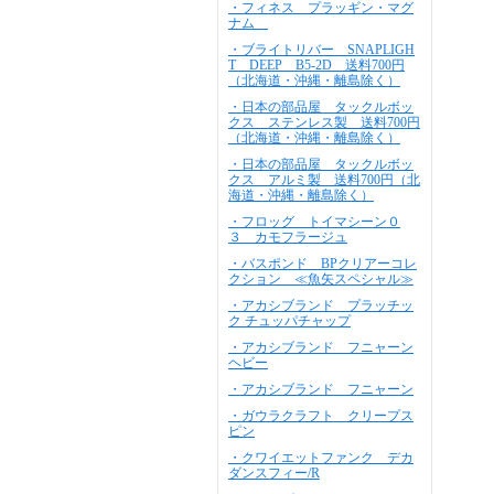
・フィネス プラッギン・マグ
ナム
・ブライトリバー SNAPLIGH
T DEEP B5-2D 送料700円
（北海道・沖縄・離島除く）
・日本の部品屋 タックルボッ
クス ステンレス製 送料700円
（北海道・沖縄・離島除く）
・日本の部品屋 タックルボッ
クス アルミ製 送料700円（北
海道・沖縄・離島除く）
・フロッグ トイマシーン０
３ カモフラージュ
・バスポンド BPクリアーコレ
クション ≪魚矢スペシャル≫
・アカシブランド プラッチッ
ク チュッパチャップ
・アカシブランド フニャーン
ヘビー
・アカシブランド フニャーン
・ガウラクラフト クリープス
ピン
・クワイエットファンク デカ
ダンスフィー/R