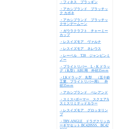
・フィネス プラッギン
・アカシブランド プラッチッ
ク カポネ
・アカシブランド プラッチッ
クサンデームーン
・ガウラクラフト チャーミー
カップ
・レスイズモア ヴァルナ
・レスイズモア ネレウス
・レーベル T20 ジャンピンミ
ノー
・ブライトリバー L・K ドラッ
グ（丸型）ABU用 外径35ｍｍ
・LKドラッグ 丸型 （五十鈴
工業、ブライトリバー用） 外
径35ｍｍ
・アカシブランド ペレアンド
・スミス×ボーマー スクエアA
スミスリミテッドカラー
・レスイズモア グロッタリン
プ
・TRY-ANGLE ドラグクリッカ
ーギヤセット BC420SSS、BC42