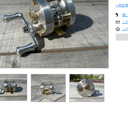
» 特定
買
こ
こ