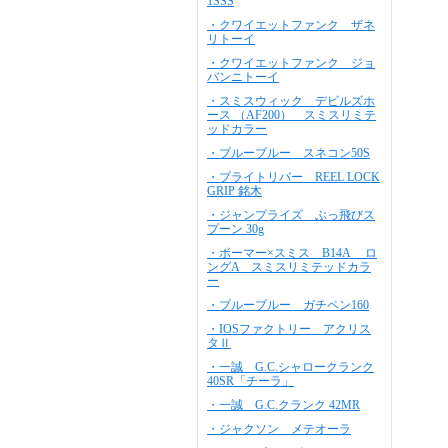
1SSS
・クワイエットファンク ザネ
リトーイ
・クワイエットファンク ジョ
バンニトーイ
・スミスウィック デビルズホ
ース （AF200） スミスリミテ
ッドカラー
・ブルーブルー スネコン50S
・ブライトリバー REEL LOCK
GRIP 銘木
・ジャンプライズ ぶっ飛びス
プーン 30g
・ボーマー×スミス B14A ロ
ングA スミスリミテッドカラ
ー
・ブルーブルー ガチペン160
・IOSファクトリー アクリス
タⅡ
・一誠 G.C.シャロークランク
40SR「チーラ」
・一誠 G.C.クランク 42MR
・ジャクソン メテオーラ