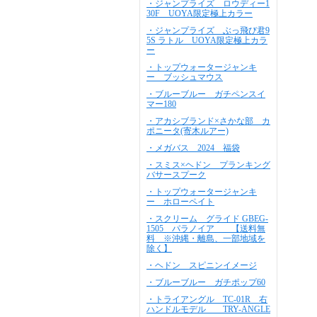
・ジャンプライズ ロウディー1
30F UOYA限定極上カラー
・ジャンプライズ ぶっ飛び君9
5S ラトル UOYA限定極上カラ
ー
・トップウォータージャンキ
ー ブッシュマウス
・ブルーブルー ガチペンスイ
マー180
・アカシブランド×さかな部 カ
ポニータ(寄木ルアー)
・メガバス 2024 福袋
・スミス×ヘドン プランキング
バサースプーク
・トップウォータージャンキ
ー ホローペイト
・スクリーム グライド GBEG-
1505 パラノイア 【送料無
料 ※沖縄・離島、一部地域を
除く】
・ヘドン スピニンイメージ
・ブルーブルー ガチポップ60
・トライアングル TC-01R 右
ハンドルモデル TRY-ANGLE