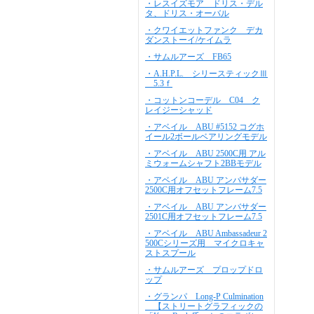
・レスイズモア ドリス・デル
タ、ドリス・オーバル
・クワイエットファンク デカ
ダンストーイ/ケイムラ
・サムルアーズ FB65
・A.H.P.L. シリースティックⅢ
5.3ｆ
・コットンコーデル C04 ク
レイジーシャッド
・アベイル ABU #5152 コグホ
イール2ボールベアリングモデル
・アベイル ABU 2500C用 アル
ミウォームシャフト2BBモデル
・アベイル ABU アンバサダー
2500C用オフセットフレーム7.5
・アベイル ABU アンバサダー
2501C用オフセットフレーム7.5
・アベイル ABU Ambassadeur 2
500Cシリーズ用 マイクロキャ
ストスプール
・サムルアーズ プロップドロ
ップ
・グランパ Long-P Culmination
【ストリートグラフィックの