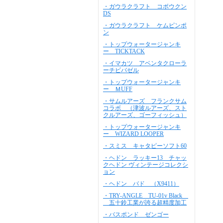
・ガウラクラフト コボウクン
DS
・ガウラクラフト ケムピンポ
ン
・トップウォータージャンキ
ー TICKTACK
・イマカツ アベンタクローラ
ーチビバゼル
・トップウォータージャンキ
ー ＭUFF
・サムルアーズ フランクサム
コラボ （津波ルアーズ、スト
クルアーズ、ゴーフィッシュ）
・トップウォータージャンキ
ー WIZARD LOOPER
・スミス キャタピーソフト60
・ヘドン ラッキー13 チャッ
クヘドン ヴィンテージコレクシ
ョン
・ヘドン バド （X9411）
・TRY-ANGLE TU-01v Black
五十鈴工業が誇る超精度加工
・バスポンド ゼンゴー