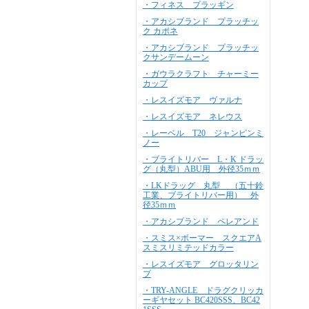
・フィネス プラッギン
・アカシブランド プラッチッ
ク カポネ
・アカシブランド プラッチッ
クサンデームーン
・ガウラクラフト チャーミー
カップ
・レスイズモア ヴァルナ
・レスイズモア ネレウス
・レーベル T20 ジャンピンミ
ノー
・ブライトリバー L・K ドラッ
グ（丸型）ABU用 外径35ｍｍ
・LKドラッグ 丸型 （五十鈴
工業、ブライトリバー用） 外
径35ｍｍ
・アカシブランド ペレアンド
・スミス×ボーマー スクエアA
スミスリミテッドカラー
・レスイズモア グロッタリン
プ
・TRY-ANGLE ドラグクリッカ
ーギヤセット BC420SSS、BC42