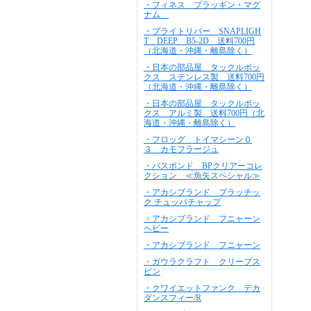
・フィネス プラッギン・マグ
ナム
・ブライトリバー SNAPLIGH
T DEEP B5-2D 送料700円
（北海道・沖縄・離島除く）
・日本の部品屋 タックルボッ
クス ステンレス製 送料700円
（北海道・沖縄・離島除く）
・日本の部品屋 タックルボッ
クス アルミ製 送料700円（北
海道・沖縄・離島除く）
・フロッグ トイマシーン０
３ カモフラージュ
・バスポンド BPクリアーコレ
クション ≪魚矢スペシャル≫
・アカシブランド プラッチッ
ク チュッパチャップ
・アカシブランド フニャーン
ヘビー
・アカシブランド フニャーン
・ガウラクラフト クリープス
ピン
・クワイエットファンク デカ
ダンスフィー/R