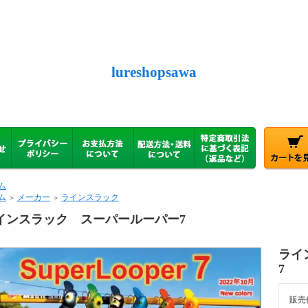
lureshopsawa
ム
ム
メーカー
ラインスラック
＞
＞
インスラック スーパールーパー7
ライ
7
販売