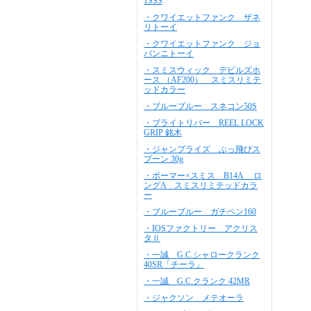
1SSS
・クワイエットファンク ザネ
リトーイ
・クワイエットファンク ジョ
バンニトーイ
・スミスウィック デビルズホ
ース （AF200） スミスリミテ
ッドカラー
・ブルーブルー スネコン50S
・ブライトリバー REEL LOCK
GRIP 銘木
・ジャンプライズ ぶっ飛びス
プーン 30g
・ボーマー×スミス B14A ロ
ングA スミスリミテッドカラ
ー
・ブルーブルー ガチペン160
・IOSファクトリー アクリス
タⅡ
・一誠 G.C.シャロークランク
40SR「チーラ」
・一誠 G.C.クランク 42MR
・ジャクソン メテオーラ