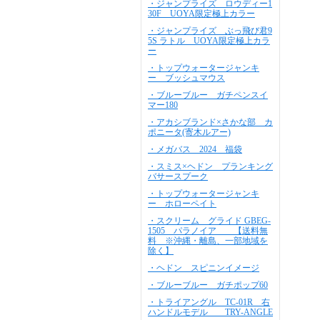
・ジャンプライズ ロウディー1
30F UOYA限定極上カラー
・ジャンプライズ ぶっ飛び君9
5S ラトル UOYA限定極上カラ
ー
・トップウォータージャンキ
ー ブッシュマウス
・ブルーブルー ガチペンスイ
マー180
・アカシブランド×さかな部 カ
ポニータ(寄木ルアー)
・メガバス 2024 福袋
・スミス×ヘドン プランキング
バサースプーク
・トップウォータージャンキ
ー ホローペイト
・スクリーム グライド GBEG-
1505 パラノイア 【送料無
料 ※沖縄・離島、一部地域を
除く】
・ヘドン スピニンイメージ
・ブルーブルー ガチポップ60
・トライアングル TC-01R 右
ハンドルモデル TRY-ANGLE