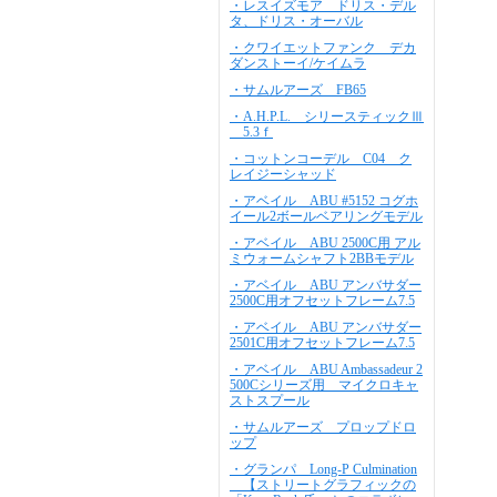
・レスイズモア ドリス・デル
タ、ドリス・オーバル
・クワイエットファンク デカ
ダンストーイ/ケイムラ
・サムルアーズ FB65
・A.H.P.L. シリースティックⅢ
5.3ｆ
・コットンコーデル C04 ク
レイジーシャッド
・アベイル ABU #5152 コグホ
イール2ボールベアリングモデル
・アベイル ABU 2500C用 アル
ミウォームシャフト2BBモデル
・アベイル ABU アンバサダー
2500C用オフセットフレーム7.5
・アベイル ABU アンバサダー
2501C用オフセットフレーム7.5
・アベイル ABU Ambassadeur 2
500Cシリーズ用 マイクロキャ
ストスプール
・サムルアーズ プロップドロ
ップ
・グランパ Long-P Culmination
【ストリートグラフィックの