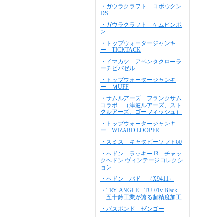
・ガウラクラフト コボウクン
DS
・ガウラクラフト ケムピンポ
ン
・トップウォータージャンキ
ー TICKTACK
・イマカツ アベンタクローラ
ーチビバゼル
・トップウォータージャンキ
ー ＭUFF
・サムルアーズ フランクサム
コラボ （津波ルアーズ、スト
クルアーズ、ゴーフィッシュ）
・トップウォータージャンキ
ー WIZARD LOOPER
・スミス キャタピーソフト60
・ヘドン ラッキー13 チャッ
クヘドン ヴィンテージコレクシ
ョン
・ヘドン バド （X9411）
・TRY-ANGLE TU-01v Black
五十鈴工業が誇る超精度加工
・バスポンド ゼンゴー