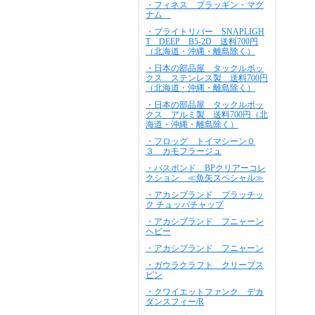
・フィネス プラッギン・マグ
ナム
・ブライトリバー SNAPLIGH
T DEEP B5-2D 送料700円
（北海道・沖縄・離島除く）
・日本の部品屋 タックルボッ
クス ステンレス製 送料700円
（北海道・沖縄・離島除く）
・日本の部品屋 タックルボッ
クス アルミ製 送料700円（北
海道・沖縄・離島除く）
・フロッグ トイマシーン０
３ カモフラージュ
・バスポンド BPクリアーコレ
クション ≪魚矢スペシャル≫
・アカシブランド プラッチッ
ク チュッパチャップ
・アカシブランド フニャーン
ヘビー
・アカシブランド フニャーン
・ガウラクラフト クリープス
ピン
・クワイエットファンク デカ
ダンスフィー/R