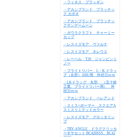
・フィネス プラッギン
・アカシブランド プラッチッ
ク カポネ
・アカシブランド プラッチッ
クサンデームーン
・ガウラクラフト チャーミー
カップ
・レスイズモア ヴァルナ
・レスイズモア ネレウス
・レーベル T20 ジャンピンミ
ノー
・ブライトリバー L・K ドラッ
グ（丸型）ABU用 外径35ｍｍ
・LKドラッグ 丸型 （五十鈴
工業、ブライトリバー用） 外
径35ｍｍ
・アカシブランド ペレアンド
・スミス×ボーマー スクエアA
スミスリミテッドカラー
・レスイズモア グロッタリン
プ
・TRY-ANGLE ドラグクリッカ
ーギヤセット BC420SSS、BC42