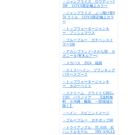
・ジャンプライズ ロウディー1
30F UOYA限定極上カラー
・ジャンプライズ ぶっ飛び君9
5S ラトル UOYA限定極上カラ
ー
・トップウォータージャンキ
ー ブッシュマウス
・ブルーブルー ガチペンスイ
マー180
・アカシブランド×さかな部 カ
ポニータ(寄木ルアー)
・メガバス 2024 福袋
・スミス×ヘドン プランキング
バサースプーク
・トップウォータージャンキ
ー ホローペイト
・スクリーム グライド GBEG-
1505 パラノイア 【送料無
料 ※沖縄・離島、一部地域を
除く】
・ヘドン スピニンイメージ
・ブルーブルー ガチポップ60
・トライアングル TC-01R 右
ハンドルモデル TRY-ANGLE