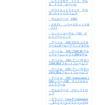
・レスイズモア ドリス・デル
タ、ドリス・オーバル
・クワイエットファンク デカ
ダンストーイ/ケイムラ
・サムルアーズ FB65
・A.H.P.L. シリースティックⅢ
5.3ｆ
・コットンコーデル C04 ク
レイジーシャッド
・アベイル ABU #5152 コグホ
イール2ボールベアリングモデル
・アベイル ABU 2500C用 アル
ミウォームシャフト2BBモデル
・アベイル ABU アンバサダー
2500C用オフセットフレーム7.5
・アベイル ABU アンバサダー
2501C用オフセットフレーム7.5
・アベイル ABU Ambassadeur 2
500Cシリーズ用 マイクロキャ
ストスプール
・サムルアーズ プロップドロ
ップ
・グランパ Long-P Culmination
【ストリートグラフィックの