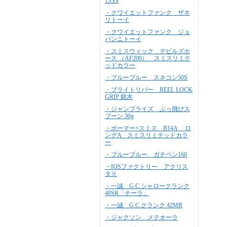
1SSS
・クワイエットファンク ザネ
リトーイ
・クワイエットファンク ジョ
バンニトーイ
・スミスウィック デビルズホ
ース （AF200） スミスリミテ
ッドカラー
・ブルーブルー スネコン50S
・ブライトリバー REEL LOCK
GRIP 銘木
・ジャンプライズ ぶっ飛びス
プーン 30g
・ボーマー×スミス B14A ロ
ングA スミスリミテッドカラ
ー
・ブルーブルー ガチペン160
・IOSファクトリー アクリス
タⅡ
・一誠 G.C.シャロークランク
40SR「チーラ」
・一誠 G.C.クランク 42MR
・ジャクソン メテオーラ