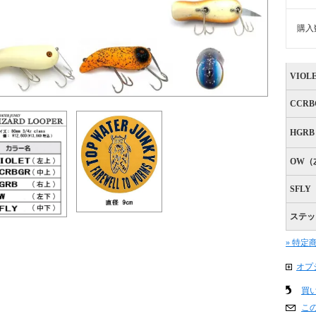
購入
VIO
CCR
HGR
OW（
SFL
ステッ
» 特定
オプ
買
こ