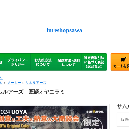
lureshopsawa
ム
ム
メーカー
サムルアーズ
＞
＞
ムルアーズ 匠鱗オヤニラミ
サム
販売