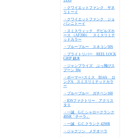
1SSS
・クワイエットファンク ザネ
リトーイ
・クワイエットファンク ジョ
バンニトーイ
・スミスウィック デビルズホ
ース （AF200） スミスリミテ
ッドカラー
・ブルーブルー スネコン50S
・ブライトリバー REEL LOCK
GRIP 銘木
・ジャンプライズ ぶっ飛びス
プーン 30g
・ボーマー×スミス B14A ロ
ングA スミスリミテッドカラ
ー
・ブルーブルー ガチペン160
・IOSファクトリー アクリス
タⅡ
・一誠 G.C.シャロークランク
40SR「チーラ」
・一誠 G.C.クランク 42MR
・ジャクソン メテオーラ