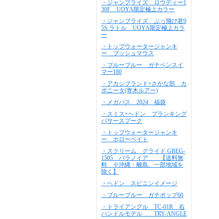
・ジャンプライズ ロウディー1
30F UOYA限定極上カラー
・ジャンプライズ ぶっ飛び君9
5S ラトル UOYA限定極上カラ
ー
・トップウォータージャンキ
ー ブッシュマウス
・ブルーブルー ガチペンスイ
マー180
・アカシブランド×さかな部 カ
ポニータ(寄木ルアー)
・メガバス 2024 福袋
・スミス×ヘドン プランキング
バサースプーク
・トップウォータージャンキ
ー ホローペイト
・スクリーム グライド GBEG-
1505 パラノイア 【送料無
料 ※沖縄・離島、一部地域を
除く】
・ヘドン スピニンイメージ
・ブルーブルー ガチポップ60
・トライアングル TC-01R 右
ハンドルモデル TRY-ANGLE