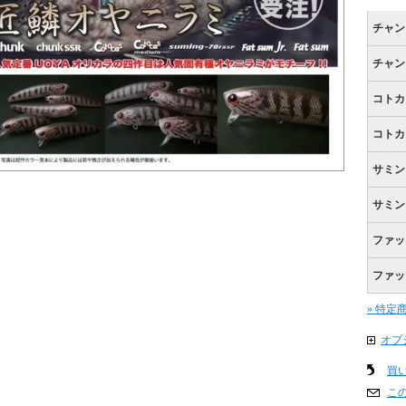
チャン
チャン
コトカ
コトカ
サミン
サミング
ファット
ファッ
» 特定
オプ
買
こ