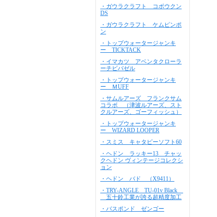
・ガウラクラフト コボウクン
DS
・ガウラクラフト ケムピンポ
ン
・トップウォータージャンキ
ー TICKTACK
・イマカツ アベンタクローラ
ーチビバゼル
・トップウォータージャンキ
ー ＭUFF
・サムルアーズ フランクサム
コラボ （津波ルアーズ、スト
クルアーズ、ゴーフィッシュ）
・トップウォータージャンキ
ー WIZARD LOOPER
・スミス キャタピーソフト60
・ヘドン ラッキー13 チャッ
クヘドン ヴィンテージコレクシ
ョン
・ヘドン バド （X9411）
・TRY-ANGLE TU-01v Black
五十鈴工業が誇る超精度加工
・バスポンド ゼンゴー