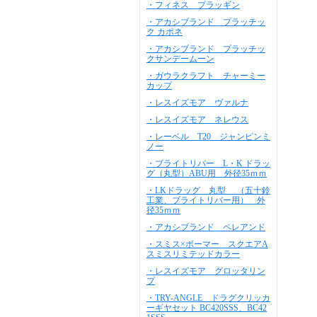
・フィネス プラッギン
・アカシブランド プラッチッ
ク カポネ
・アカシブランド プラッチッ
クサンデームーン
・ガウラクラフト チャーミー
カップ
・レスイズモア ヴァルナ
・レスイズモア ネレウス
・レーベル T20 ジャンピンミ
ノー
・ブライトリバー L・K ドラッ
グ（丸型）ABU用 外径35ｍｍ
・LKドラッグ 丸型 （五十鈴
工業、ブライトリバー用） 外
径35ｍｍ
・アカシブランド ペレアンド
・スミス×ボーマー スクエアA
スミスリミテッドカラー
・レスイズモア グロッタリン
プ
・TRY-ANGLE ドラグクリッカ
ーギヤセット BC420SSS、BC42