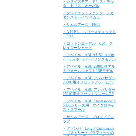
・レスイズモア ドリス・デル
タ、ドリス・オーバル
・クワイエットファンク デカ
ダンストーイ/ケイムラ
・サムルアーズ FB65
・A.H.P.L. シリースティックⅢ
5.3ｆ
・コットンコーデル C04 ク
レイジーシャッド
・アベイル ABU #5152 コグホ
イール2ボールベアリングモデル
・アベイル ABU 2500C用 アル
ミウォームシャフト2BBモデル
・アベイル ABU アンバサダー
2500C用オフセットフレーム7.5
・アベイル ABU アンバサダー
2501C用オフセットフレーム7.5
・アベイル ABU Ambassadeur 2
500Cシリーズ用 マイクロキャ
ストスプール
・サムルアーズ プロップドロ
ップ
・グランパ Long-P Culmination
【ストリートグラフィックの