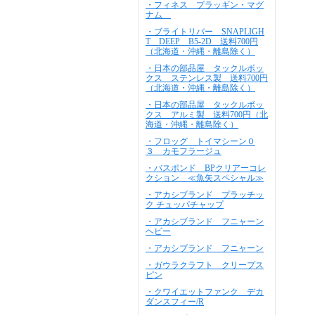
・フィネス プラッギン・マグ
ナム
・ブライトリバー SNAPLIGH
T DEEP B5-2D 送料700円
（北海道・沖縄・離島除く）
・日本の部品屋 タックルボッ
クス ステンレス製 送料700円
（北海道・沖縄・離島除く）
・日本の部品屋 タックルボッ
クス アルミ製 送料700円（北
海道・沖縄・離島除く）
・フロッグ トイマシーン０
３ カモフラージュ
・バスポンド BPクリアーコレ
クション ≪魚矢スペシャル≫
・アカシブランド プラッチッ
ク チュッパチャップ
・アカシブランド フニャーン
ヘビー
・アカシブランド フニャーン
・ガウラクラフト クリープス
ピン
・クワイエットファンク デカ
ダンスフィー/R