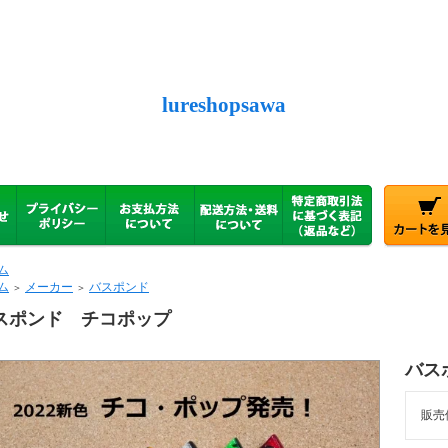
lureshopsawa
ム
ム
メーカー
バスポンド
＞
＞
スポンド チコポップ
バス
販売