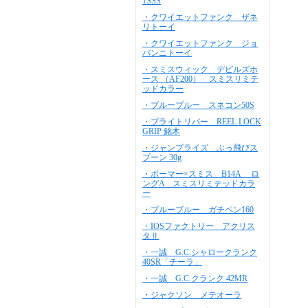
1SSS
・クワイエットファンク ザネ
リトーイ
・クワイエットファンク ジョ
バンニトーイ
・スミスウィック デビルズホ
ース （AF200） スミスリミテ
ッドカラー
・ブルーブルー スネコン50S
・ブライトリバー REEL LOCK
GRIP 銘木
・ジャンプライズ ぶっ飛びス
プーン 30g
・ボーマー×スミス B14A ロ
ングA スミスリミテッドカラ
ー
・ブルーブルー ガチペン160
・IOSファクトリー アクリス
タⅡ
・一誠 G.C.シャロークランク
40SR「チーラ」
・一誠 G.C.クランク 42MR
・ジャクソン メテオーラ