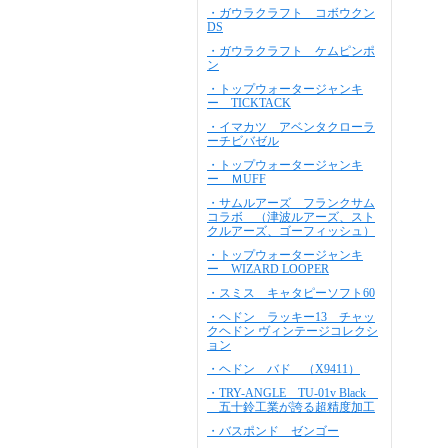
・ガウラクラフト コボウクン
DS
・ガウラクラフト ケムピンポ
ン
・トップウォータージャンキ
ー TICKTACK
・イマカツ アベンタクローラ
ーチビバゼル
・トップウォータージャンキ
ー ＭUFF
・サムルアーズ フランクサム
コラボ （津波ルアーズ、スト
クルアーズ、ゴーフィッシュ）
・トップウォータージャンキ
ー WIZARD LOOPER
・スミス キャタピーソフト60
・ヘドン ラッキー13 チャッ
クヘドン ヴィンテージコレクシ
ョン
・ヘドン バド （X9411）
・TRY-ANGLE TU-01v Black
五十鈴工業が誇る超精度加工
・バスポンド ゼンゴー