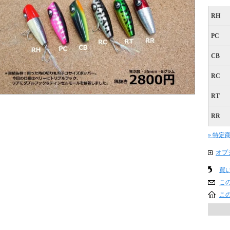
RH
PC
CB
RC
RT
RR
» 特定
オプ
買
こ
こ