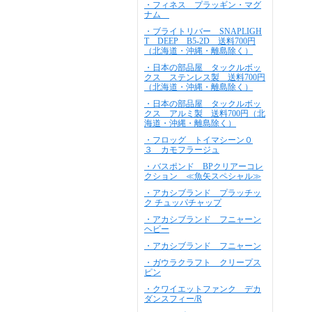
・フィネス プラッギン・マグ
ナム
・ブライトリバー SNAPLIGH
T DEEP B5-2D 送料700円
（北海道・沖縄・離島除く）
・日本の部品屋 タックルボッ
クス ステンレス製 送料700円
（北海道・沖縄・離島除く）
・日本の部品屋 タックルボッ
クス アルミ製 送料700円（北
海道・沖縄・離島除く）
・フロッグ トイマシーン０
３ カモフラージュ
・バスポンド BPクリアーコレ
クション ≪魚矢スペシャル≫
・アカシブランド プラッチッ
ク チュッパチャップ
・アカシブランド フニャーン
ヘビー
・アカシブランド フニャーン
・ガウラクラフト クリープス
ピン
・クワイエットファンク デカ
ダンスフィー/R