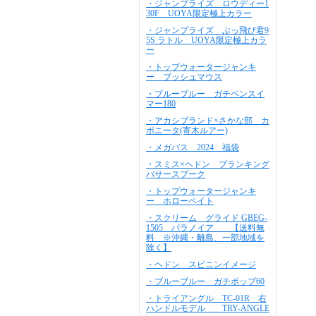
・ジャンプライズ ロウディー1
30F UOYA限定極上カラー
・ジャンプライズ ぶっ飛び君9
5S ラトル UOYA限定極上カラ
ー
・トップウォータージャンキ
ー ブッシュマウス
・ブルーブルー ガチペンスイ
マー180
・アカシブランド×さかな部 カ
ポニータ(寄木ルアー)
・メガバス 2024 福袋
・スミス×ヘドン プランキング
バサースプーク
・トップウォータージャンキ
ー ホローペイト
・スクリーム グライド GBEG-
1505 パラノイア 【送料無
料 ※沖縄・離島、一部地域を
除く】
・ヘドン スピニンイメージ
・ブルーブルー ガチポップ60
・トライアングル TC-01R 右
ハンドルモデル TRY-ANGLE