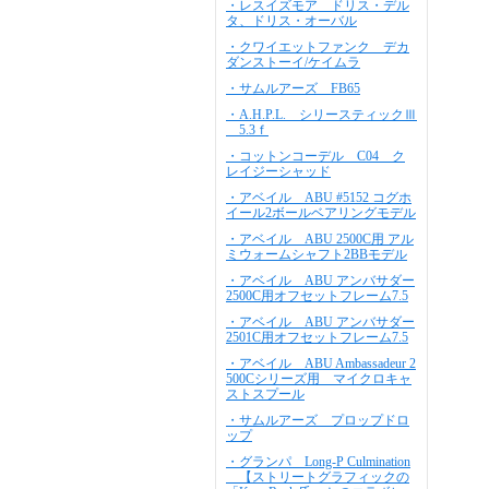
・レスイズモア ドリス・デル
タ、ドリス・オーバル
・クワイエットファンク デカ
ダンストーイ/ケイムラ
・サムルアーズ FB65
・A.H.P.L. シリースティックⅢ
5.3ｆ
・コットンコーデル C04 ク
レイジーシャッド
・アベイル ABU #5152 コグホ
イール2ボールベアリングモデル
・アベイル ABU 2500C用 アル
ミウォームシャフト2BBモデル
・アベイル ABU アンバサダー
2500C用オフセットフレーム7.5
・アベイル ABU アンバサダー
2501C用オフセットフレーム7.5
・アベイル ABU Ambassadeur 2
500Cシリーズ用 マイクロキャ
ストスプール
・サムルアーズ プロップドロ
ップ
・グランパ Long-P Culmination
【ストリートグラフィックの