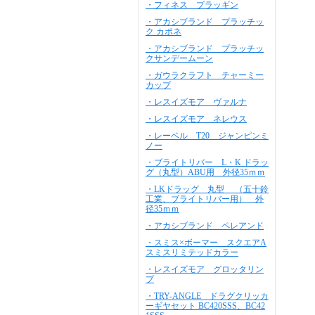
・フィネス プラッギン
・アカシブランド プラッチッ
ク カポネ
・アカシブランド プラッチッ
クサンデームーン
・ガウラクラフト チャーミー
カップ
・レスイズモア ヴァルナ
・レスイズモア ネレウス
・レーベル T20 ジャンピンミ
ノー
・ブライトリバー L・K ドラッ
グ（丸型）ABU用 外径35ｍｍ
・LKドラッグ 丸型 （五十鈴
工業、ブライトリバー用） 外
径35ｍｍ
・アカシブランド ペレアンド
・スミス×ボーマー スクエアA
スミスリミテッドカラー
・レスイズモア グロッタリン
プ
・TRY-ANGLE ドラグクリッカ
ーギヤセット BC420SSS、BC42