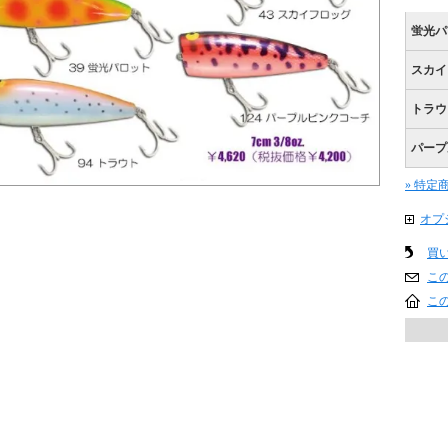
蛍光パ
スカイ
トラウ
パープ
» 特定
オプ
買
こ
こ