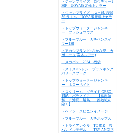
・ジャンプライズ ロウディー1
30F UOYA限定極上カラー
・ジャンプライズ ぶっ飛び君9
5S ラトル UOYA限定極上カラ
ー
・トップウォータージャンキ
ー ブッシュマウス
・ブルーブルー ガチペンスイ
マー180
・アカシブランド×さかな部 カ
ポニータ(寄木ルアー)
・メガバス 2024 福袋
・スミス×ヘドン プランキング
バサースプーク
・トップウォータージャンキ
ー ホローペイト
・スクリーム グライド GBEG-
1505 パラノイア 【送料無
料 ※沖縄・離島、一部地域を
除く】
・ヘドン スピニンイメージ
・ブルーブルー ガチポップ60
・トライアングル TC-01R 右
ハンドルモデル TRY-ANGLE