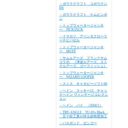
・ガウラクラフト コボウクン
DS
・ガウラクラフト ケムピンポ
ン
・トップウォータージャンキ
ー TICKTACK
・イマカツ アベンタクローラ
ーチビバゼル
・トップウォータージャンキ
ー ＭUFF
・サムルアーズ フランクサム
コラボ （津波ルアーズ、スト
クルアーズ、ゴーフィッシュ）
・トップウォータージャンキ
ー WIZARD LOOPER
・スミス キャタピーソフト60
・ヘドン ラッキー13 チャッ
クヘドン ヴィンテージコレクシ
ョン
・ヘドン バド （X9411）
・TRY-ANGLE TU-01v Black
五十鈴工業が誇る超精度加工
・バスポンド ゼンゴー