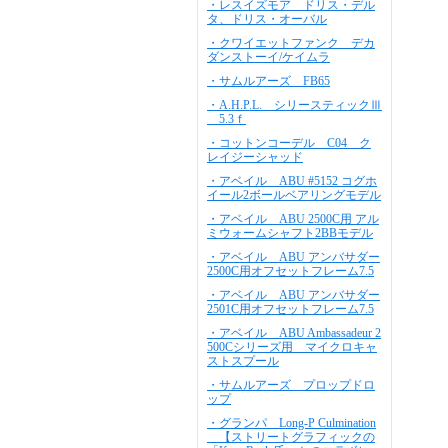
・レスイズモア ドリス・デル
タ、ドリス・オーバル
・クワイエットファンク デカ
ダンストーイ/ケイムラ
・サムルアーズ FB65
・A.H.P.L. シリースティックⅢ
5.3ｆ
・コットンコーデル C04 ク
レイジーシャッド
・アベイル ABU #5152 コグホ
イール2ボールベアリングモデル
・アベイル ABU 2500C用 アル
ミウォームシャフト2BBモデル
・アベイル ABU アンバサダー
2500C用オフセットフレーム7.5
・アベイル ABU アンバサダー
2501C用オフセットフレーム7.5
・アベイル ABU Ambassadeur 2
500Cシリーズ用 マイクロキャ
ストスプール
・サムルアーズ プロップドロ
ップ
・グランパ Long-P Culmination
【ストリートグラフィックの