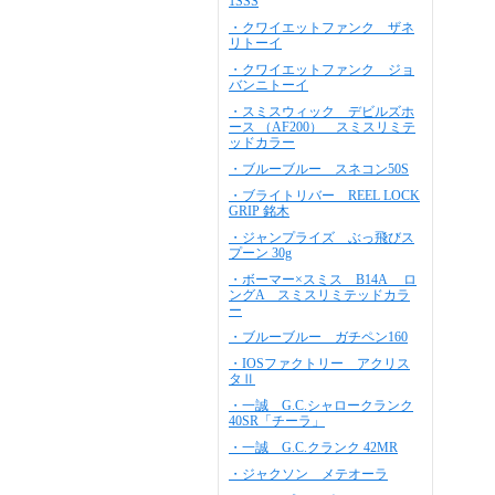
1SSS
・クワイエットファンク ザネ
リトーイ
・クワイエットファンク ジョ
バンニトーイ
・スミスウィック デビルズホ
ース （AF200） スミスリミテ
ッドカラー
・ブルーブルー スネコン50S
・ブライトリバー REEL LOCK
GRIP 銘木
・ジャンプライズ ぶっ飛びス
プーン 30g
・ボーマー×スミス B14A ロ
ングA スミスリミテッドカラ
ー
・ブルーブルー ガチペン160
・IOSファクトリー アクリス
タⅡ
・一誠 G.C.シャロークランク
40SR「チーラ」
・一誠 G.C.クランク 42MR
・ジャクソン メテオーラ