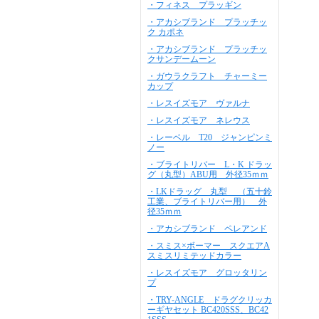
・フィネス プラッギン
・アカシブランド プラッチッ
ク カポネ
・アカシブランド プラッチッ
クサンデームーン
・ガウラクラフト チャーミー
カップ
・レスイズモア ヴァルナ
・レスイズモア ネレウス
・レーベル T20 ジャンピンミ
ノー
・ブライトリバー L・K ドラッ
グ（丸型）ABU用 外径35ｍｍ
・LKドラッグ 丸型 （五十鈴
工業、ブライトリバー用） 外
径35ｍｍ
・アカシブランド ペレアンド
・スミス×ボーマー スクエアA
スミスリミテッドカラー
・レスイズモア グロッタリン
プ
・TRY-ANGLE ドラグクリッカ
ーギヤセット BC420SSS、BC42