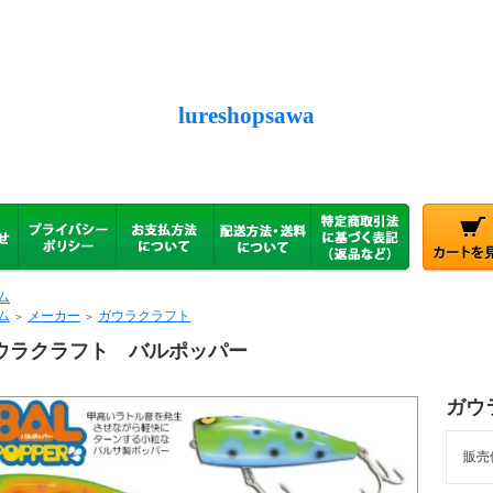
lureshopsawa
ム
ム
メーカー
ガウラクラフト
＞
＞
ウラクラフト バルポッパー
ガウ
販売