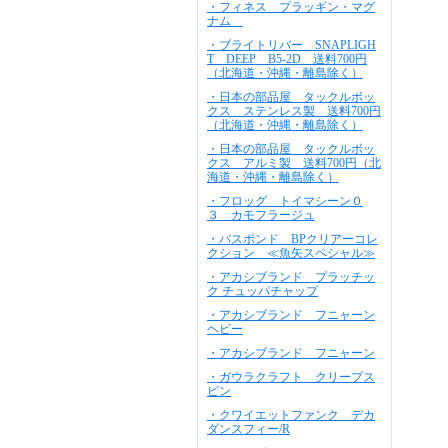
・フィネス プラッギン・マグ
ナム
・ブライトリバー SNAPLIGH
T DEEP B5-2D 送料700円
（北海道・沖縄・離島除く）
・日本の部品屋 タックルボッ
クス ステンレス製 送料700円
（北海道・沖縄・離島除く）
・日本の部品屋 タックルボッ
クス アルミ製 送料700円（北
海道・沖縄・離島除く）
・フロッグ トイマシーン０
３ カモフラージュ
・バスポンド BPクリアーコレ
クション ≪魚矢スペシャル≫
・アカシブランド プラッチッ
ク チュッパチャップ
・アカシブランド フニャーン
ヘビー
・アカシブランド フニャーン
・ガウラクラフト クリープス
ピン
・クワイエットファンク デカ
ダンスフィー/R