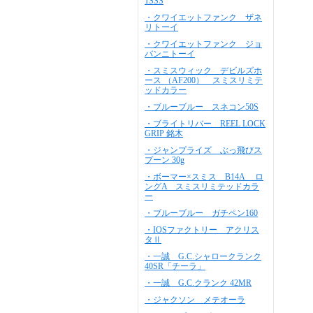
1SSS
・クワイエットファンク ザネ
リトーイ
・クワイエットファンク ジョ
バンニトーイ
・スミスウィック デビルズホ
ース （AF200） スミスリミテ
ッドカラー
・ブルーブルー スネコン50S
・ブライトリバー REEL LOCK
GRIP 銘木
・ジャンプライズ ぶっ飛びス
プーン 30g
・ボーマー×スミス B14A ロ
ングA スミスリミテッドカラ
ー
・ブルーブルー ガチペン160
・IOSファクトリー アクリス
タⅡ
・一誠 G.C.シャロークランク
40SR「チーラ」
・一誠 G.C.クランク 42MR
・ジャクソン メテオーラ