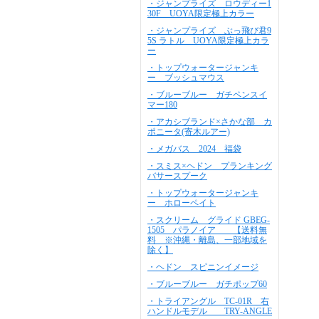
・ジャンプライズ ロウディー1
30F UOYA限定極上カラー
・ジャンプライズ ぶっ飛び君9
5S ラトル UOYA限定極上カラ
ー
・トップウォータージャンキ
ー ブッシュマウス
・ブルーブルー ガチペンスイ
マー180
・アカシブランド×さかな部 カ
ポニータ(寄木ルアー)
・メガバス 2024 福袋
・スミス×ヘドン プランキング
バサースプーク
・トップウォータージャンキ
ー ホローペイト
・スクリーム グライド GBEG-
1505 パラノイア 【送料無
料 ※沖縄・離島、一部地域を
除く】
・ヘドン スピニンイメージ
・ブルーブルー ガチポップ60
・トライアングル TC-01R 右
ハンドルモデル TRY-ANGLE