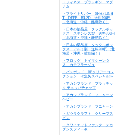
・フィネス プラッギン・マグ
ナム
・ブライトリバー SNAPLIGH
T DEEP B5-2D 送料700円
（北海道・沖縄・離島除く）
・日本の部品屋 タックルボッ
クス ステンレス製 送料700円
（北海道・沖縄・離島除く）
・日本の部品屋 タックルボッ
クス アルミ製 送料700円（北
海道・沖縄・離島除く）
・フロッグ トイマシーン０
３ カモフラージュ
・バスポンド BPクリアーコレ
クション ≪魚矢スペシャル≫
・アカシブランド プラッチッ
ク チュッパチャップ
・アカシブランド フニャーン
ヘビー
・アカシブランド フニャーン
・ガウラクラフト クリープス
ピン
・クワイエットファンク デカ
ダンスフィー/R