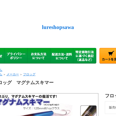
lureshopsawa
ム
ム
メーカー
フロッグ
＞
＞
ロッグ マグナムスキマー
フロ
販売