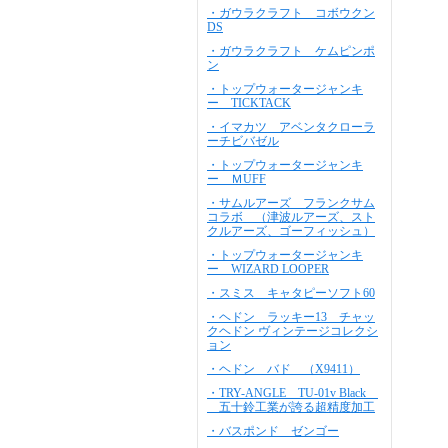
・ガウラクラフト コボウクン
DS
・ガウラクラフト ケムピンポ
ン
・トップウォータージャンキ
ー TICKTACK
・イマカツ アベンタクローラ
ーチビバゼル
・トップウォータージャンキ
ー ＭUFF
・サムルアーズ フランクサム
コラボ （津波ルアーズ、スト
クルアーズ、ゴーフィッシュ）
・トップウォータージャンキ
ー WIZARD LOOPER
・スミス キャタピーソフト60
・ヘドン ラッキー13 チャッ
クヘドン ヴィンテージコレクシ
ョン
・ヘドン バド （X9411）
・TRY-ANGLE TU-01v Black
五十鈴工業が誇る超精度加工
・バスポンド ゼンゴー