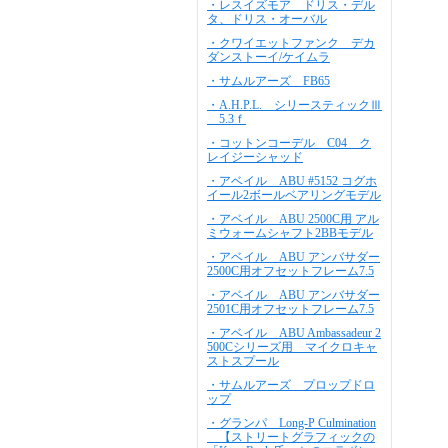
・レスイズモア ドリス・デル
タ、ドリス・オーバル
・クワイエットファンク デカ
ダンストーイ/ケイムラ
・サムルアーズ FB65
・A.H.P.L. シリースティックⅢ
5.3ｆ
・コットンコーデル C04 ク
レイジーシャッド
・アベイル ABU #5152 コグホ
イール2ボールベアリングモデル
・アベイル ABU 2500C用 アル
ミウォームシャフト2BBモデル
・アベイル ABU アンバサダー
2500C用オフセットフレーム7.5
・アベイル ABU アンバサダー
2501C用オフセットフレーム7.5
・アベイル ABU Ambassadeur 2
500Cシリーズ用 マイクロキャ
ストスプール
・サムルアーズ プロップドロ
ップ
・グランパ Long-P Culmination
【ストリートグラフィックの