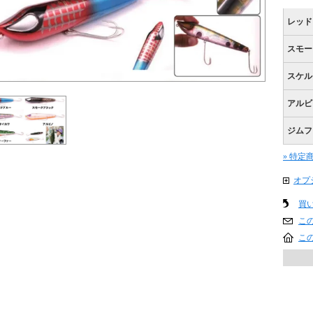
レッド
スモー
スケル
アルビ
ジムフ
» 特定
オプ
買
こ
こ