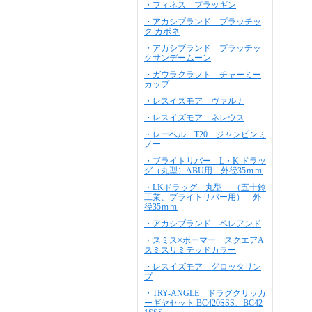
・フィネス プラッギン
・アカシブランド プラッチッ
ク カポネ
・アカシブランド プラッチッ
クサンデームーン
・ガウラクラフト チャーミー
カップ
・レスイズモア ヴァルナ
・レスイズモア ネレウス
・レーベル T20 ジャンピンミ
ノー
・ブライトリバー L・K ドラッ
グ（丸型）ABU用 外径35ｍｍ
・LKドラッグ 丸型 （五十鈴
工業、ブライトリバー用） 外
径35ｍｍ
・アカシブランド ペレアンド
・スミス×ボーマー スクエアA
スミスリミテッドカラー
・レスイズモア グロッタリン
プ
・TRY-ANGLE ドラグクリッカ
ーギヤセット BC420SSS、BC42