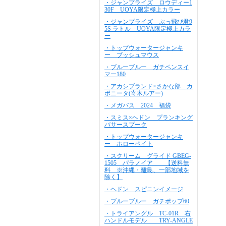
・ジャンプライズ ロウディー1
30F UOYA限定極上カラー
・ジャンプライズ ぶっ飛び君9
5S ラトル UOYA限定極上カラ
ー
・トップウォータージャンキ
ー ブッシュマウス
・ブルーブルー ガチペンスイ
マー180
・アカシブランド×さかな部 カ
ポニータ(寄木ルアー)
・メガバス 2024 福袋
・スミス×ヘドン プランキング
バサースプーク
・トップウォータージャンキ
ー ホローペイト
・スクリーム グライド GBEG-
1505 パラノイア 【送料無
料 ※沖縄・離島、一部地域を
除く】
・ヘドン スピニンイメージ
・ブルーブルー ガチポップ60
・トライアングル TC-01R 右
ハンドルモデル TRY-ANGLE