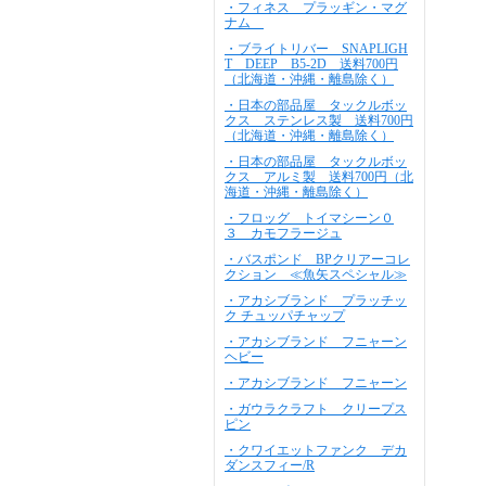
・フィネス プラッギン・マグ
ナム
・ブライトリバー SNAPLIGH
T DEEP B5-2D 送料700円
（北海道・沖縄・離島除く）
・日本の部品屋 タックルボッ
クス ステンレス製 送料700円
（北海道・沖縄・離島除く）
・日本の部品屋 タックルボッ
クス アルミ製 送料700円（北
海道・沖縄・離島除く）
・フロッグ トイマシーン０
３ カモフラージュ
・バスポンド BPクリアーコレ
クション ≪魚矢スペシャル≫
・アカシブランド プラッチッ
ク チュッパチャップ
・アカシブランド フニャーン
ヘビー
・アカシブランド フニャーン
・ガウラクラフト クリープス
ピン
・クワイエットファンク デカ
ダンスフィー/R