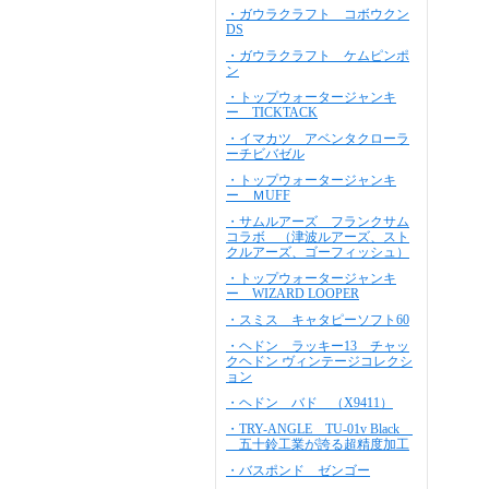
・ガウラクラフト コボウクン
DS
・ガウラクラフト ケムピンポ
ン
・トップウォータージャンキ
ー TICKTACK
・イマカツ アベンタクローラ
ーチビバゼル
・トップウォータージャンキ
ー ＭUFF
・サムルアーズ フランクサム
コラボ （津波ルアーズ、スト
クルアーズ、ゴーフィッシュ）
・トップウォータージャンキ
ー WIZARD LOOPER
・スミス キャタピーソフト60
・ヘドン ラッキー13 チャッ
クヘドン ヴィンテージコレクシ
ョン
・ヘドン バド （X9411）
・TRY-ANGLE TU-01v Black
五十鈴工業が誇る超精度加工
・バスポンド ゼンゴー