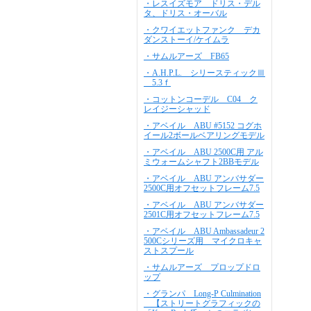
・レスイズモア ドリス・デル
タ、ドリス・オーバル
・クワイエットファンク デカ
ダンストーイ/ケイムラ
・サムルアーズ FB65
・A.H.P.L. シリースティックⅢ
5.3ｆ
・コットンコーデル C04 ク
レイジーシャッド
・アベイル ABU #5152 コグホ
イール2ボールベアリングモデル
・アベイル ABU 2500C用 アル
ミウォームシャフト2BBモデル
・アベイル ABU アンバサダー
2500C用オフセットフレーム7.5
・アベイル ABU アンバサダー
2501C用オフセットフレーム7.5
・アベイル ABU Ambassadeur 2
500Cシリーズ用 マイクロキャ
ストスプール
・サムルアーズ プロップドロ
ップ
・グランパ Long-P Culmination
【ストリートグラフィックの