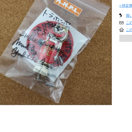
» 特定
買
こ
こ