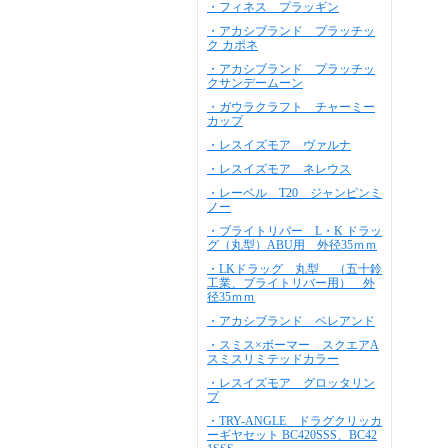
・フィネス プラッギン
・アカシブランド プラッチッ
ク カポネ
・アカシブランド プラッチッ
クサンデームーン
・ガウラクラフト チャーミー
カップ
・レスイズモア ヴァルナ
・レスイズモア ネレウス
・レーベル T20 ジャンピンミ
ノー
・ブライトリバー L・K ドラッ
グ（丸型）ABU用 外径35ｍｍ
・LKドラッグ 丸型 （五十鈴
工業、ブライトリバー用） 外
径35ｍｍ
・アカシブランド ペレアンド
・スミス×ボーマー スクエアA
スミスリミテッドカラー
・レスイズモア グロッタリン
プ
・TRY-ANGLE ドラグクリッカ
ーギヤセット BC420SSS、BC42