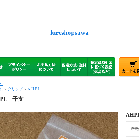
lureshopsawa
ム
ム
グリップ
A.H.P.L.
＞
＞
HPL 干支
AH
販売