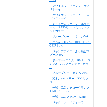
1SSS
・クワイエットファンク ザネ
リトーイ
・クワイエットファンク ジョ
バンニトーイ
・スミスウィック デビルズホ
ース （AF200） スミスリミテ
ッドカラー
・ブルーブルー スネコン50S
・ブライトリバー REEL LOCK
GRIP 銘木
・ジャンプライズ ぶっ飛びス
プーン 30g
・ボーマー×スミス B14A ロ
ングA スミスリミテッドカラ
ー
・ブルーブルー ガチペン160
・IOSファクトリー アクリス
タⅡ
・一誠 G.C.シャロークランク
40SR「チーラ」
・一誠 G.C.クランク 42MR
・ジャクソン メテオーラ