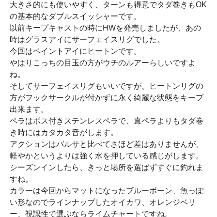
大きさ的にも使いやすく、ターンも得意でタダ巻きもOK
の基本的なダブルスイッシャーです。
以前キープキャストの時にHWを発売しましたが、あの
時はグラスアイにサーフェイスリグでした。
今回はペイントアイにヒートンです。
やはりこっちの目玉の方がウチのルアーらしいですよ
ね。
そしてサーフェイスリグもいいですが、ヒートンリグの
方がフックサークルが付かずに永く綺麗な状態をキープ
出来ます。
ペラはボス付きステンレスペラで、直ペラよりもタダ巻
き時にはカタカタ音がします。
アクションはバルサと比べてさほど差はありませんが、
軽やかというよりは強く水を押している感じがします。
シーズンインしたら、きっと場所を選ばずすぐに釣れま
すね。
カラーは今回からマットになったブルーボーン、魚っぽ
い形なのでラインナップしたオイカワ、オレンジベリ
ー、視認性で選ぶならライムチャートですね。