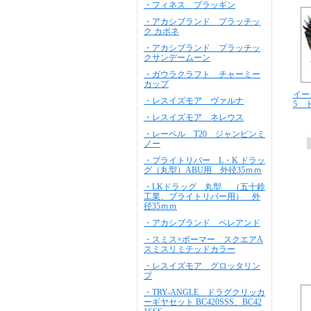
・フィネス プラッギン
・アカシブランド プラッチッ
ク カポネ
・アカシブランド プラッチッ
クサンデームーン
・ガウラクラフト チャーミー
カップ
イー
・レスイズモア ヴァルナ
5 
・レスイズモア ネレウス
・レーベル T20 ジャンピンミ
ノー
・ブライトリバー L・K ドラッ
グ（丸型）ABU用 外径35ｍｍ
・LKドラッグ 丸型 （五十鈴
工業、ブライトリバー用） 外
径35ｍｍ
・アカシブランド ペレアンド
・スミス×ボーマー スクエアA
スミスリミテッドカラー
・レスイズモア グロッタリン
プ
・TRY-ANGLE ドラグクリッカ
ーギヤセット BC420SSS、BC42