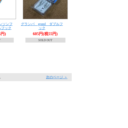
ンソンフ
グランパ grand ダブルフ
ブルフック
ック
5円)
605円(税55円)
T
SOLD OUT
す。
次のページ ＞