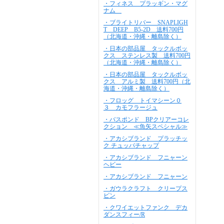
・フィネス プラッギン・マグ
ナム
・ブライトリバー SNAPLIGH
T DEEP B5-2D 送料700円
（北海道・沖縄・離島除く）
・日本の部品屋 タックルボッ
クス ステンレス製 送料700円
（北海道・沖縄・離島除く）
・日本の部品屋 タックルボッ
クス アルミ製 送料700円（北
海道・沖縄・離島除く）
・フロッグ トイマシーン０
３ カモフラージュ
・バスポンド BPクリアーコレ
クション ≪魚矢スペシャル≫
・アカシブランド プラッチッ
ク チュッパチャップ
・アカシブランド フニャーン
ヘビー
・アカシブランド フニャーン
・ガウラクラフト クリープス
ピン
・クワイエットファンク デカ
ダンスフィー/R