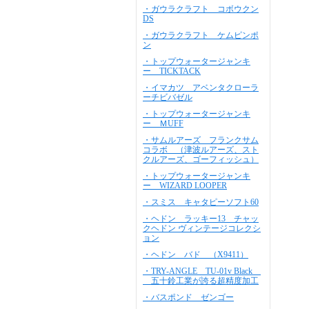
・ガウラクラフト コボウクン
DS
・ガウラクラフト ケムピンポ
ン
・トップウォータージャンキ
ー TICKTACK
・イマカツ アベンタクローラ
ーチビバゼル
・トップウォータージャンキ
ー ＭUFF
・サムルアーズ フランクサム
コラボ （津波ルアーズ、スト
クルアーズ、ゴーフィッシュ）
・トップウォータージャンキ
ー WIZARD LOOPER
・スミス キャタピーソフト60
・ヘドン ラッキー13 チャッ
クヘドン ヴィンテージコレクシ
ョン
・ヘドン バド （X9411）
・TRY-ANGLE TU-01v Black
五十鈴工業が誇る超精度加工
・バスポンド ゼンゴー