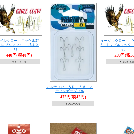
グルクロー ニッケル37
イーグルクロー ゴー
トレブルフック （5本入
6 トレブルフック 
り）
り）
440円(税40円)
550円(税5
SOLD OUT
SOLD OU
カルティバ ＳＤ－３６ ス
ティンガーダブル
473円(税43円)
SOLD OUT