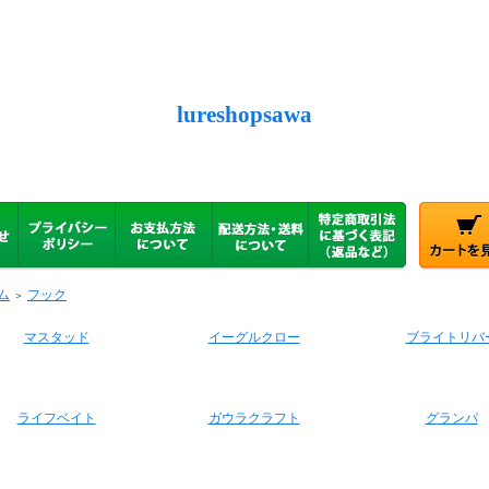
lureshopsawa
ム
フック
＞
マスタッド
イーグルクロー
ブライトリバ
ライフベイト
ガウラクラフト
グランパ