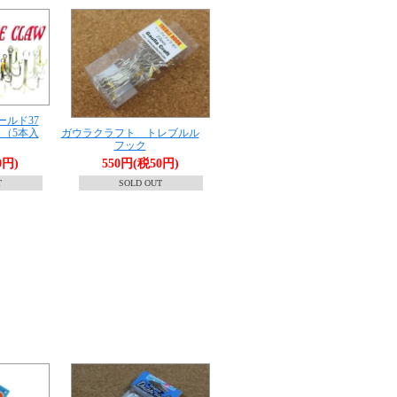
ルド37
（5本入
ガウラクラフト トレブルル
フック
0円)
550円(税50円)
T
SOLD OUT