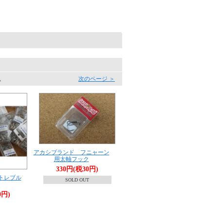
す。
次のページ ＞
アカシブランド フニャーン
用太軸フック
330円(税30円)
 トレブル
SOLD OUT
0円)