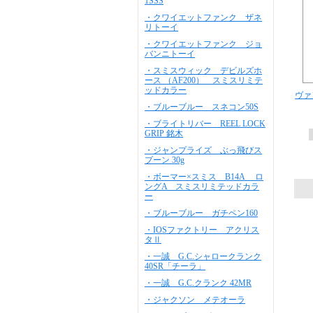
1SSS
・クワイエットファンク ザネ
リトーイ
・クワイエットファンク ジョ
バンニトーイ
・スミスウィック デビルズホ
ース （AF200） スミスリミテ
ッドカラー
ヴァ
・ブルーブルー スネコン50S
・ブライトリバー REEL LOCK
GRIP 銘木
・ジャンプライズ ぶっ飛びス
プーン 30g
・ボーマー×スミス B14A ロ
ングA スミスリミテッドカラ
ー
・ブルーブルー ガチペン160
・IOSファクトリー アクリス
タⅡ
・一誠 G.C.シャロークランク
40SR「チーラ」
・一誠 G.C.クランク 42MR
・ジャクソン メテオーラ