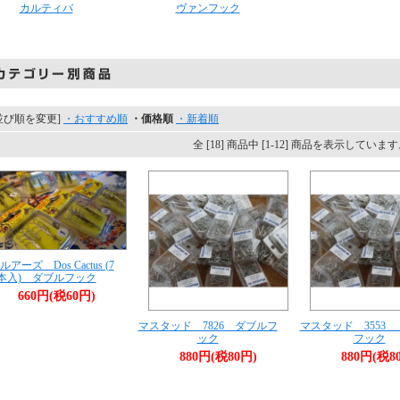
カルティバ
ヴァンフック
並び順を変更]
・おすすめ順
・価格順
・新着順
全 [18] 商品中 [1-12] 商品を表示していま
アーズ Dos Cactus (7
本入) ダブルフック
660円(税60円)
マスタッド 7826 ダブルフ
マスタッド 3553
ック
フック
880円(税80円)
880円(税8