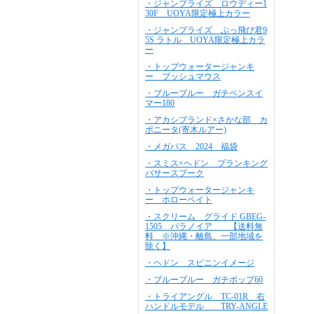
・ジャンプライズ ロウディー1
30F UOYA限定極上カラー
・ジャンプライズ ぶっ飛び君9
5S ラトル UOYA限定極上カラ
ー
・トップウォータージャンキ
ー ブッシュマウス
・ブルーブルー ガチペンスイ
マー180
・アカシブランド×さかな部 カ
ポニータ(寄木ルアー)
・メガバス 2024 福袋
・スミス×ヘドン プランキング
バサースプーク
・トップウォータージャンキ
ー ホローペイト
・スクリーム グライド GBEG-
1505 パラノイア 【送料無
料 ※沖縄・離島、一部地域を
除く】
・ヘドン スピニンイメージ
・ブルーブルー ガチポップ60
・トライアングル TC-01R 右
ハンドルモデル TRY-ANGLE