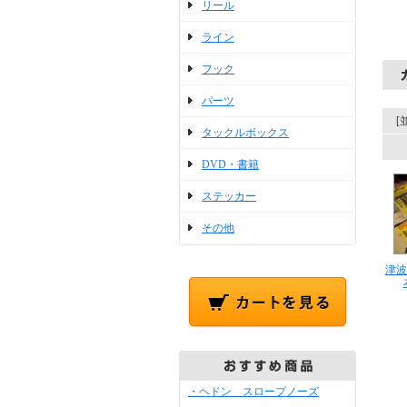
リール
ライン
フック
パーツ
[
タックルボックス
DVD・書籍
ステッカー
その他
津波ル
・ヘドン スロープノーズ