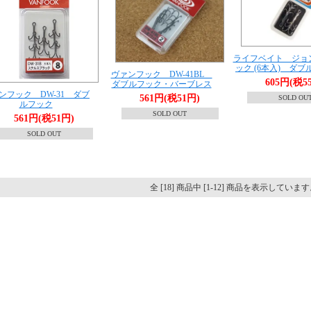
ライフベイト ジョ
ック (6本入) ダ
ヴァンフック DW-41BL
605円(税5
ダブルフック・バーブレス
ンフック DW-31 ダブ
561円(税51円)
SOLD OU
ルフック
SOLD OUT
561円(税51円)
SOLD OUT
全 [18] 商品中 [1-12] 商品を表示していま