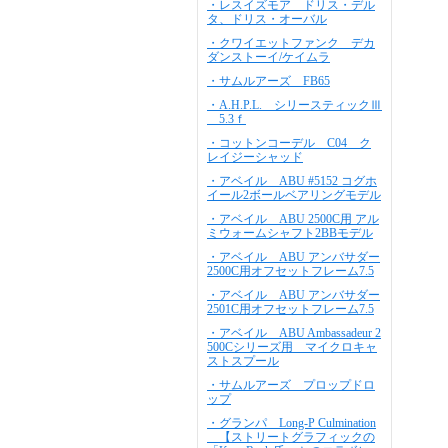
・レスイズモア ドリス・デル
タ、ドリス・オーバル
・クワイエットファンク デカ
ダンストーイ/ケイムラ
・サムルアーズ FB65
・A.H.P.L. シリースティックⅢ
5.3ｆ
・コットンコーデル C04 ク
レイジーシャッド
・アベイル ABU #5152 コグホ
イール2ボールベアリングモデル
・アベイル ABU 2500C用 アル
ミウォームシャフト2BBモデル
・アベイル ABU アンバサダー
2500C用オフセットフレーム7.5
・アベイル ABU アンバサダー
2501C用オフセットフレーム7.5
・アベイル ABU Ambassadeur 2
500Cシリーズ用 マイクロキャ
ストスプール
・サムルアーズ プロップドロ
ップ
・グランパ Long-P Culmination
【ストリートグラフィックの